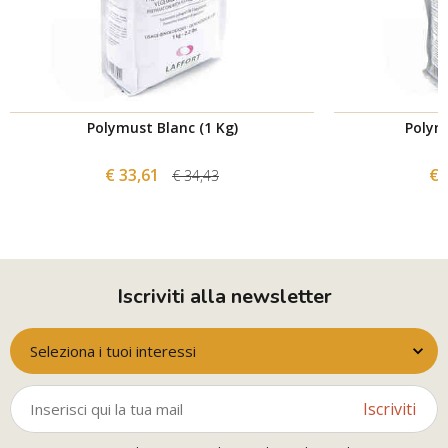
Polymust Blanc (1 Kg)
Polym
€ 33,61
€ 
€ 34,43
Iscriviti alla newsletter
Seleziona i tuoi interessi
Iscriviti