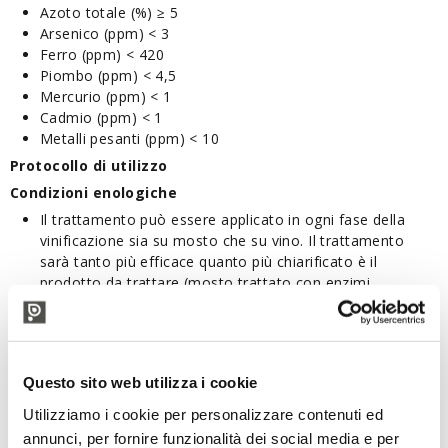
Azoto totale (%) ≥ 5
Arsenico (ppm) < 3
Ferro (ppm) < 420
Piombo (ppm) < 4,5
Mercurio (ppm) < 1
Cadmio (ppm) < 1
Metalli pesanti (ppm) < 10
Protocollo di utilizzo
Condizioni enologiche
Il trattamento può essere applicato in ogni fase della
vinificazione sia su mosto che su vino. Il trattamento
sarà tanto più efficace quanto più chiarificato è il
prodotto da trattare (mosto trattato con enzimi,
pressato trattato con enzima in uscita dalla pressa).
POLYMUST® PRESS non provoca surcollaggio,
nemmeno alle dosi più elevate. In caso di vini rossi
torchiati il trattamento di chiarifica è rapido (15 giorni)
Questo sito web utilizza i cookie
con un fondo di fecce molto compatto e ridotto.
Utilizziamo i cookie per personalizzare contenuti ed
Dosi d’impiego
annunci, per fornire funzionalità dei social media e per
Su mosti di pressa bianchi e rosati: 40 - 100 g/hL.