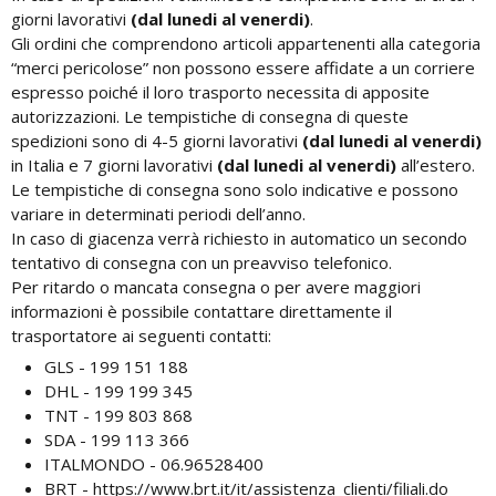
giorni lavorativi
(dal lunedi al venerdi)
.
Gli ordini che comprendono articoli appartenenti alla categoria
“merci pericolose” non possono essere affidate a un corriere
espresso poiché il loro trasporto necessita di apposite
autorizzazioni. Le tempistiche di consegna di queste
spedizioni sono di 4-5 giorni lavorativi
(dal lunedi al venerdi)
in Italia e 7 giorni lavorativi
(dal lunedi al venerdi)
all’estero.
Le tempistiche di consegna sono solo indicative e possono
variare in determinati periodi dell’anno.
In caso di giacenza verrà richiesto in automatico un secondo
tentativo di consegna con un preavviso telefonico.
Per ritardo o mancata consegna o per avere maggiori
informazioni è possibile contattare direttamente il
trasportatore ai seguenti contatti:
GLS - 199 151 188
DHL - 199 199 345
TNT - 199 803 868
SDA - 199 113 366
ITALMONDO - 06.96528400
BRT -
https://www.brt.it/it/assistenza_clienti/filiali.do