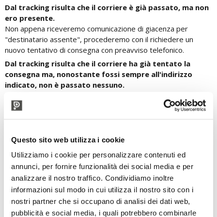
Dal tracking risulta che il corriere è già passato, ma non
ero presente.
Non appena riceveremo comunicazione di giacenza per
"destinatario assente", procederemo con il richiedere un
nuovo tentativo di consegna con preavviso telefonico.
Dal tracking risulta che il corriere ha già tentato la
consegna ma, nonostante fossi sempre all'indirizzo
indicato, non è passato nessuno.
Puoi inviare una email a spedizioni2@polsinelli.it per segnalare
la problematica riscontrata. Contatteremo il corriere per una
verifica e richiederemo un nuovo tentativo di consegna con
preavviso telefonico.
Questo sito web utilizza i cookie
Dal tracking risulta che la spedizione è sempre "in
transito" e non forniscono una data prevista per la
Utilizziamo i cookie per personalizzare contenuti ed
consegna.
annunci, per fornire funzionalità dei social media e per
Puoi inviarci una email a spedizioni2@polsinelli.it per segnalare
analizzare il nostro traffico. Condividiamo inoltre
la problematica riscontrata. Contatteremo il corriere per una
informazioni sul modo in cui utilizza il nostro sito con i
verifica e richiederemo un nuovo tentativo di consegna con
nostri partner che si occupano di analisi dei dati web,
preavviso telefonico.
pubblicità e social media, i quali potrebbero combinarle