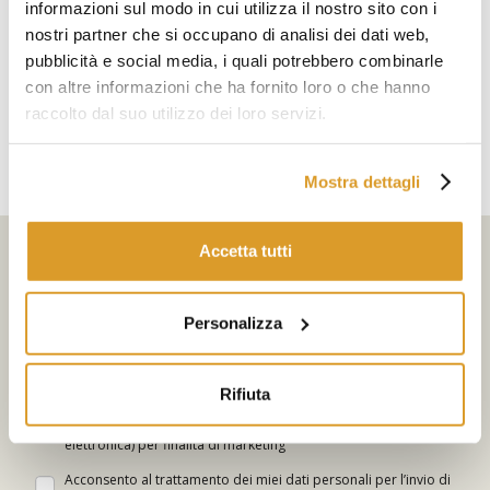
informazioni sul modo in cui utilizza il nostro sito con i
Polsinelli
nostri partner che si occupano di analisi dei dati web,
Insaccatrice Inox 5 kg
pubblicità e social media, i quali potrebbero combinarle
con altre informazioni che ha fornito loro o che hanno
€ 136,89
raccolto dal suo utilizzo dei loro servizi.
Mostra dettagli
Iscriviti alla newsletter
Accetta tutti
Seleziona i tuoi interessi
Personalizza
Iscriviti
Rifiuta
Acconsento al trattamento dei miei dati (indirizzo di posta
elettronica) per finalità di marketing
Acconsento al trattamento dei miei dati personali per l’invio di