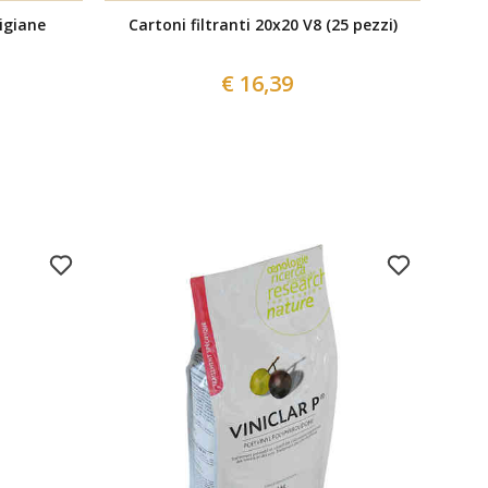
igiane
Cartoni filtranti 20x20 V8 (25 pezzi)
Car
€ 16,39