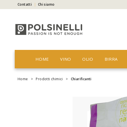
Contatti
Chi siamo
HOME
VINO
OLIO
BIRRA
Home
>
Prodotti chimici
>
Chiarificanti