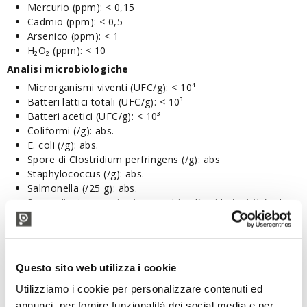
Mercurio (ppm): < 0,15
Cadmio (ppm): < 0,5
Arsenico (ppm): < 1
H₂O₂ (ppm): < 10
Analisi microbiologiche
Microrganismi viventi (UFC/g): < 10⁴
Batteri lattici totali (UFC/g): < 10³
Batteri acetici (UFC/g): < 10³
Coliformi (/g): abs.
E. coli (/g): abs.
Spore di Clostridium perfringens (/g): abs
Staphylococcus (/g): abs.
Salmonella (/25 g): abs.
Spore di microrganismi anaerobi solfo-riduttori (/g): abs.
Lieviti (UFC/g): < 10³
Muffe (UFC/g): < 10³
Protocollo di utilizzo
Questo sito web utilizza i cookie
Condizioni enologiche
Temperature: non ci sono controindicazioni particolari nelle
Utilizziamo i cookie per personalizzare contenuti ed
normali condizioni di conservazione dei vini.
annunci, per fornire funzionalità dei social media e per