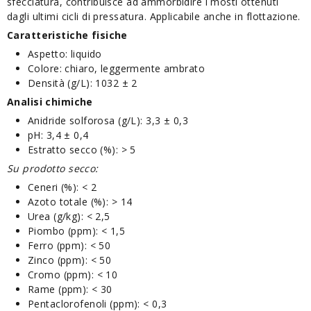
sfecciatura, contribuisce ad ammorbidire i mosti ottenuti
dagli ultimi cicli di pressatura. Applicabile anche in flottazione.
Caratteristiche fisiche
Aspetto: liquido
Colore: chiaro, leggermente ambrato
Densità (g/L): 1032 ± 2
Analisi chimiche
Anidride solforosa (g/L): 3,3 ± 0,3
pH: 3,4 ± 0,4
Estratto secco (%): > 5
Su prodotto secco:
Ceneri (%): < 2
Azoto totale (%): > 14
Urea (g/kg): < 2,5
Piombo (ppm): < 1,5
Ferro (ppm): < 50
Zinco (ppm): < 50
Cromo (ppm): < 10
Rame (ppm): < 30
Pentaclorofenoli (ppm): < 0,3