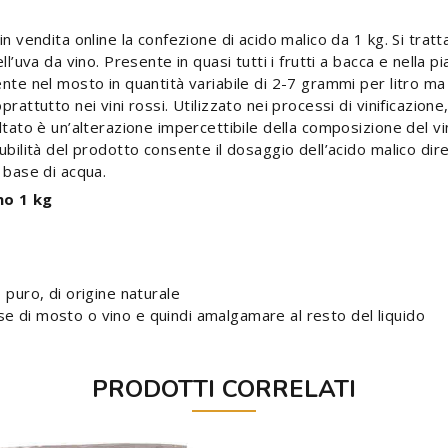
n vendita online la confezione di acido malico da 1 kg. Si tratta 
ll’uva da vino. Presente in quasi tutti i frutti a bacca e nella p
ente nel mosto in quantità variabile di 2-7 grammi per litro ma
rattutto nei vini rossi. Utilizzato nei processi di vinificazion
ultato è un’alterazione impercettibile della composizione del v
lubilità del prodotto consente il dosaggio dell’acido malico di
 base di acqua.
no 1 kg
puro, di origine naturale
dose di mosto o vino e quindi amalgamare al resto del liquido
PRODOTTI CORRELATI