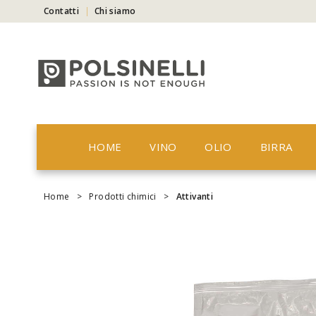
Contatti
Chi siamo
HOME
VINO
OLIO
BIRRA
Home
>
Prodotti chimici
>
Attivanti