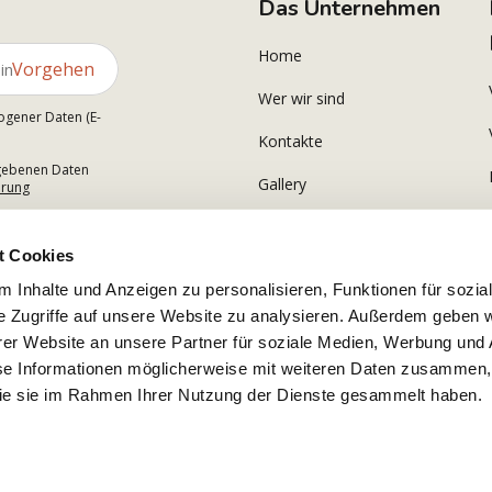
Das Unternehmen
Home
Vorgehen
Wer wir sind
ogener Daten (E-
Kontakte
gegebenen Daten
Gallery
ärung
t Cookies
 Inhalte und Anzeigen zu personalisieren, Funktionen für sozia
e Zugriffe auf unsere Website zu analysieren. Außerdem geben w
er Website an unsere Partner für soziale Medien, Werbung und 
se Informationen möglicherweise mit weiteren Daten zusammen, 
 die sie im Rahmen Ihrer Nutzung der Dienste gesammelt haben.
.r.l. USt-IdNr. IT02380340600 Copyright © 2026 Alle Rechte vorbehalten Polsinelli Enologia Srl 