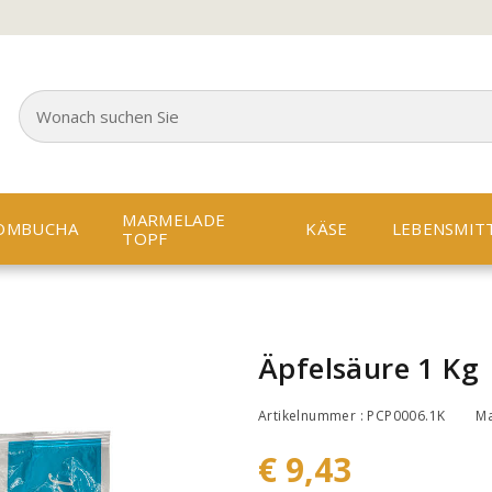
MARMELADE
OMBUCHA
KÄSE
LEBENSMIT
TOPF
Äpfelsäure 1 Kg
Artikelnummer : PCP0006.1K
M
€ 9,43