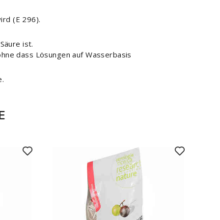
ird (E 296).
äure ist.
, ohne dass Lösungen auf Wasserbasis
e.
E