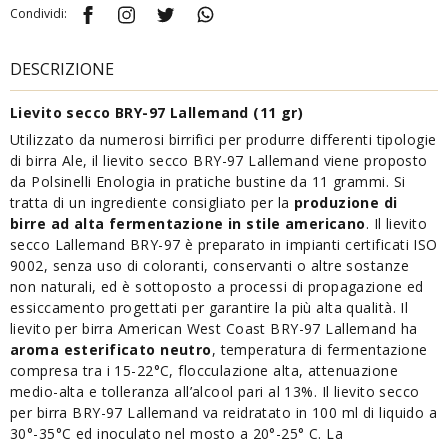
Condividi:
DESCRIZIONE
Lievito secco BRY-97 Lallemand (11 gr)
Utilizzato da numerosi birrifici per produrre differenti tipologie
di birra Ale, il lievito secco BRY-97 Lallemand viene proposto
da Polsinelli Enologia in pratiche bustine da 11 grammi. Si
tratta di un ingrediente consigliato per la
produzione di
birre ad alta fermentazione in stile americano
. Il lievito
secco Lallemand BRY-97 è preparato in impianti certificati ISO
9002, senza uso di coloranti, conservanti o altre sostanze
non naturali, ed è sottoposto a processi di propagazione ed
essiccamento progettati per garantire la più alta qualità. Il
lievito per birra American West Coast BRY-97 Lallemand ha
aroma esterificato neutro
, temperatura di fermentazione
compresa tra i 15-22°C, flocculazione alta, attenuazione
medio-alta e tolleranza all’alcool pari al 13%. Il lievito secco
per birra BRY-97 Lallemand va reidratato in 100 ml di liquido a
30°-35°C ed inoculato nel mosto a 20°-25° C. La