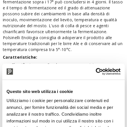
fermentazione sopra i 17° può concludersi in 4 giorni. Il tasso
e il tempo di fermentazione ed il grado di attenuazione
possono subire dei cambiamenti in base alla densità di
inoculo, movimentazione del lievito, temperatura e qualità
nutrizionale del mosto. L'uso di colla di pesce e agenti
chiarificanti favorisce ulteriormente la fermentazione.
Polsinelli Enologia consiglia di adoperare il prodotto alle
temperature tradizionali per le birre Ale e di conservare ad un
temperatura compresa tra 5°-10°C.
Caratteristiche:
Classificato come Saccharomyces cerevisiae
Aroma: esterificato, neutro
Fermentazione: Alta. Fermentazione veloce e vigorosa,
può completarsi in 4 giorni sopra i 17 °C
Utilizzo: birre Ale
Questo sito web utilizza i cookie
Temperatura di fermentazione: 15-22°C
Utilizziamo i cookie per personalizzare contenuti ed
Flocculazione: Alta
Attenuazione: Medio-Alta
annunci, per fornire funzionalità dei social media e per
Tolleranza all’alcool: 13%
analizzare il nostro traffico. Condividiamo inoltre
Tasso di inoculo: 50-100g/Hl per raggiungere un minimo
informazioni sul modo in cui utilizza il nostro sito con i
di 2,5 - 5 milioni di cellule/ml