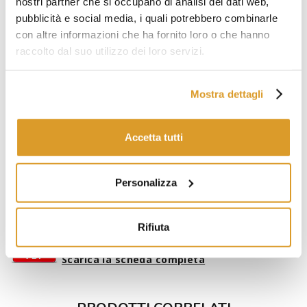
nostri partner che si occupano di analisi dei dati web,
Reidratare in 100 ml di liquido a 30°-35° C
pubblicità e social media, i quali potrebbero combinarle
Proprietà microbiologiche:
con altre informazioni che ha fornito loro o che hanno
Percentuale di solidi: 93-95%
raccolto dal suo utilizzo dei loro servizi.
9
Cellule di lievito viventi: ≥ 5 x 10
per grammo di lievito
secco
6
Lievito selvatico: < 1 per 10
cellule di lievito* (metodo
Mostra dettagli
della lisina)
6
Batteri: < 1 per 10
cellule di lievito secondo i metodi di
analisi ASBC e EBC
Accetta tutti
Prodotti finiti immessi sul mercato soltanto dopo aver
superato una rigorosa serie di test
Confezione:
11gr
Personalizza
Conservazione:
5°-10° C
Rifiuta
Scarica la scheda completa