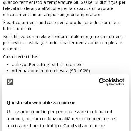
quando fermentato a temperature più basse. Si distingue per
l’elevata tolleranza all’alcol e per la capacità di lavorare
efficacemente in un ampio range di temperature.
È particolarmente indicato per la produzione di idromele in
tutti i suoi stili.
Nell’utilizzo con miele è fondamentale integrare un nutriente
per lievito, così da garantire una fermentazione completa e
ottimale.
Caratteristiche:
Utilizzo: Per tutti gli stili di idromele
Attenuazione: molto elevata (95-100%)
Flocculazione: alta (4/5)
Tolleranza all'alcol: 18%
Confezione: 10 gr
Modalità d’uso:
Questo sito web utilizza i cookie
Distribuire direttamente fino a 23 litri di mosto. Per
ottenere i migliori risultati, fermentare tra 15°C e 30°C.
Utilizziamo i cookie per personalizzare contenuti ed
annunci, per fornire funzionalità dei social media e per
Conservazione:
analizzare il nostro traffico. Condividiamo inoltre
Mantenere in frigorifero.