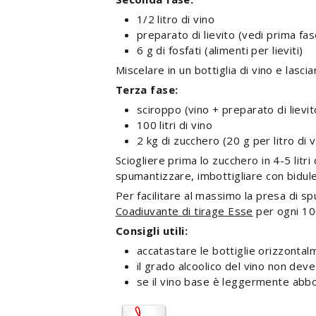
1/2 litro di vino
preparato di lievito (vedi prima fas
6 g di fosfati (alimenti per lieviti)
Miscelare in un bottiglia di vino e lasci
Terza fase:
sciroppo (vino + preparato di lievit
100 litri di vino
2 kg di zucchero (20 g per litro di v
Sciogliere prima lo zucchero in 4-5 litri
spumantizzare, imbottigliare con bidule
Per facilitare al massimo la presa di s
Coadiuvante di tirage Esse
per ogni 100 
Consigli utili:
accatastare le bottiglie orizzonta
il grado alcoolico del vino non deve
se il vino base è leggermente abbo