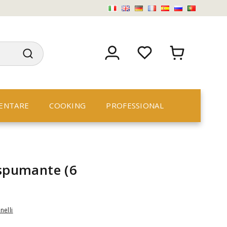
ENTARE
COOKING
PROFESSIONAL
 spumante (6
nelli