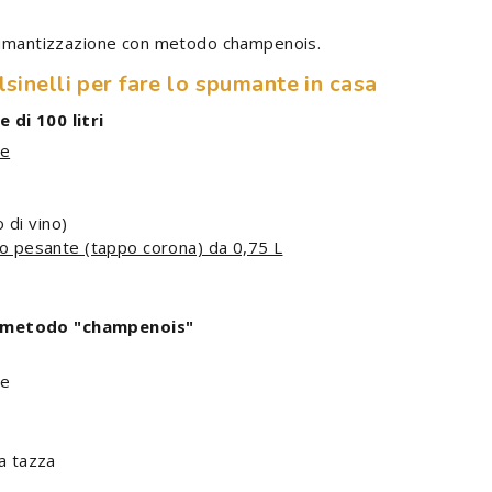
spumantizzazione con metodo champenois.
lsinelli per fare lo spumante in casa
 di 100 litri
ne
 di vino)
o pesante (tappo corona) da 0,75 L
e metodo "champenois"
ne
na tazza