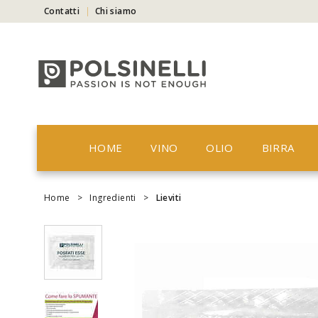
Contatti
Chi siamo
HOME
VINO
OLIO
BIRRA
Home
>
Ingredienti
>
Lieviti