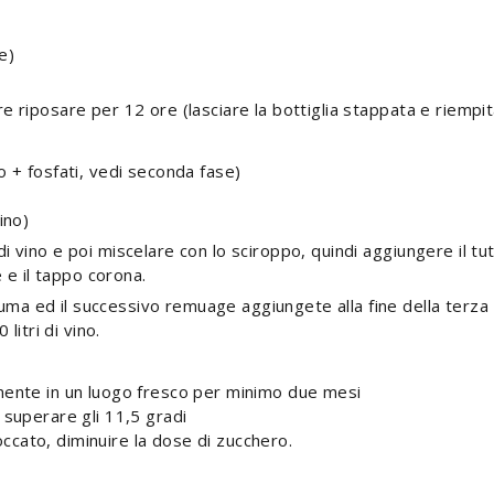
e)
are riposare per 12 ore (lasciare la bottiglia stappata e riempit
o + fosfati, vedi seconda fase)
ino)
 di vino e poi miscelare con lo sciroppo, quindi aggiungere il tu
 e il tappo corona.
puma ed il successivo remuage aggiungete alla fine della terz
litri di vino.
lmente in un luogo fresco per minimo due mesi
 superare gli 11,5 gradi
ccato, diminuire la dose di zucchero.