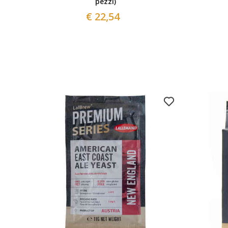
pezzi)
€ 22,54