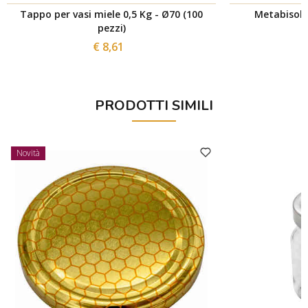
Tappo per vasi miele 0,5 Kg - Ø70 (100
Metabisolfi
pezzi)
€ 8,61
PRODOTTI SIMILI
Novità