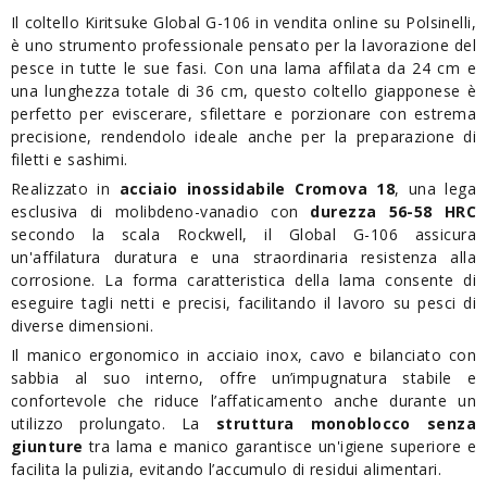
Il coltello Kiritsuke Global G-106 in vendita online su Polsinelli,
è uno strumento professionale pensato per la lavorazione del
pesce in tutte le sue fasi. Con una lama affilata da 24 cm e
una lunghezza totale di 36 cm, questo coltello giapponese è
perfetto per eviscerare, sfilettare e porzionare con estrema
precisione, rendendolo ideale anche per la preparazione di
filetti e sashimi.
Realizzato in
acciaio inossidabile Cromova 18
, una lega
esclusiva di molibdeno-vanadio con
durezza 56-58 HRC
secondo la scala Rockwell, il Global G-106 assicura
un'affilatura duratura e una straordinaria resistenza alla
corrosione. La forma caratteristica della lama consente di
eseguire tagli netti e precisi, facilitando il lavoro su pesci di
diverse dimensioni.
Il manico ergonomico in acciaio inox, cavo e bilanciato con
sabbia al suo interno, offre un’impugnatura stabile e
confortevole che riduce l’affaticamento anche durante un
utilizzo prolungato. La
struttura monoblocco senza
giunture
tra lama e manico garantisce un'igiene superiore e
facilita la pulizia, evitando l’accumulo di residui alimentari.