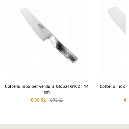
Coltello inox per verdura Global G102 - 14
Coltello inox 
cm
€ 66,32
€ 
€ 73,69