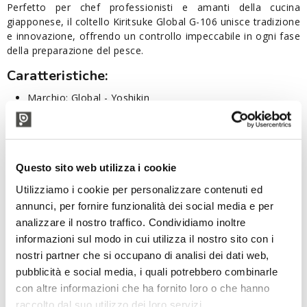
Perfetto per chef professionisti e amanti della cucina
giapponese, il coltello Kiritsuke Global G-106 unisce tradizione
e innovazione, offrendo un controllo impeccabile in ogni fase
della preparazione del pesce.
Caratteristiche:
Marchio: Global - Yoshikin
Serie: G
Modello: G-106
Categoria: cucina, multiuso
Materiale: acciaio inox Cromova 18 (lega al molibdeno-
Questo sito web utilizza i cookie
vanadio con durezza 56-58 HRC della Scala Rockwell)
Lunghezza lama: 24 cm
Utilizziamo i cookie per personalizzare contenuti ed
Lunghezza totale: 36 cm
annunci, per fornire funzionalità dei social media e per
Affilatura finale a mano secondo gli standard tradizionali
analizzare il nostro traffico. Condividiamo inoltre
giapponesi
informazioni sul modo in cui utilizza il nostro sito con i
Manico ergonomico
nostri partner che si occupano di analisi dei dati web,
Manico e lama in pezzo unico senza giunture
Materiali conformi alle normative igienico-sanitarie
pubblicità e social media, i quali potrebbero combinarle
vigenti
con altre informazioni che ha fornito loro o che hanno
Made in Japan
raccolto dal suo utilizzo dei loro servizi.