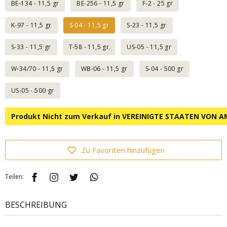
BE-134 - 11,5 gr
BE-256 - 11,5 gr
F-2 - 25 gr
K-97 - 11,5 gr
S-04 - 11,5 gr
S-23 - 11,5 gr
S-33 - 11,5 gr
T-58 - 11,5 gr
US-05 - 11,5 gr
W-34/70 - 11,5 gr
WB-06 - 11,5 gr
S-04 - 500 gr
US-05 - 500 gr
Produkt Nicht zum Verkauf in VEREINIGTE STAATEN VON A
Zu Favoriten hinzufügen
Teilen:
BESCHREIBUNG