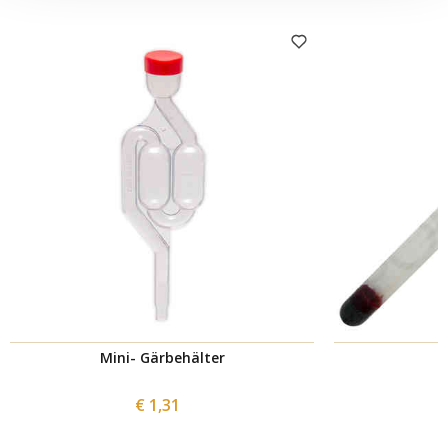
Mini- Gärbehälter
D
€ 1,31