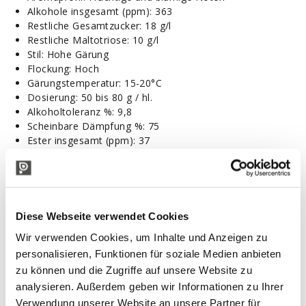
Alkohole insgesamt (ppm): 363
Restliche Gesamtzucker: 18 g/l
Restliche Maltotriose: 10 g/l
Stil: Hohe Gärung
Flockung: Hoch
Gärungstemperatur: 15-20°C
Dosierung: 50 bis 80 g / hl.
Alkoholtoleranz %: 9,8
Scheinbare Dämpfung %: 75
Ester insgesamt (ppm): 37
Lagerung: 6 Monate bei einer Temperatur unter 24°C
Verfallsdatum: 36 Monate ab Produktionsdatum
Verpackung: 11,5 g
Gebrauchsanweisung:
Diese Webseite verwendet Cookies
Rehydrieren Sie die Trockenhefe, die für die Gärung am
besten geeignet ist. Die Rehydrierung kann erfolgen,
Wir verwenden Cookies, um Inhalte und Anzeigen zu
indem die Trockenhefe in einen Behälter mit dem 10-
personalisieren, Funktionen für soziale Medien anbieten
fachen ihres Gewichts an sterilem Wasser oder
zu können und die Zugriffe auf unsere Website zu
kochendem Most gegeben wird.
analysieren. Außerdem geben wir Informationen zu Ihrer
Rehydratationstemperatur: 27°C ± 3°C. Wenn die Hefe
Verwendung unserer Website an unsere Partner für