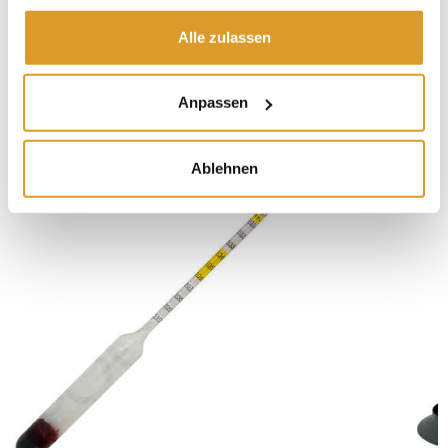
100 Gr. - Pellets T90
Alle zulassen
IN VERBINDUNG STEHENDE PRODUKTE
Anpassen
Ablehnen