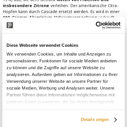
insbesondere Zitrone
verleihen. Der amerikanische Citra-
Hopfen kann durch Cascade ersetzt werden. Es wird in einer
100-Gramm-Aluminium-Vakuumverpackung
verkauft.
Merkmale:
Verpackung: 100 gr. vakuumverpackt im heißgesiegelten
Aluminiumbeutel
Zutaten: Hopfen; kann Spuren von Hafer, Dinkel, Weizen,
Diese Webseite verwendet Cookies
Gerste, Roggen enthalten
Wir verwenden Cookies, um Inhalte und Anzeigen zu
Herkunftsland: Vereinigte Staaten
personalisieren, Funktionen für soziale Medien anbieten
Alphasäuren: 11% - 15%.
zu können und die Zugriffe auf unsere Website zu
Verwendung: Aroma
Bierstile: IPA , APA
analysieren. Außerdem geben wir Informationen zu Ihrer
Ersatzstoffe: Kaskade
Verwendung unserer Website an unsere Partner für
Warnhinweise: der prozentuale Anteil an Alphasäuren und
soziale Medien, Werbung und Analysen weiter. Unsere
Betasäuren kann zwischen verschiedenen Chargen variieren
Partner führen diese Informationen möglicherweise mit
und daher von dem in dieser Tabelle angegebenen Wert
weiteren Daten zusammen, die Sie ihnen bereitgestellt
abweichen.
haben oder die sie im Rahmen Ihrer Nutzung der Dienste
gesammelt haben.
Details zeigen
TECHNISCHE BESCHREIBUNG