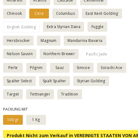
Amarillo
Aramis
Cascade
Centennial
Chinook
Citra
Columbus
East Kent Golding
Extra Styrian Dana
Fuggle
English Golding
Hersbrucker
Magnum
Mandarina Bavaria
Nelson Sauvin
Northern Brewer
Pacific Jade
Perle
Pilgrim
Saaz
Simcoe
Sorachi Ace
Spalter Select
Spalt Spalter
Styrian Golding
Target
Tettnanger
Tradition
PACKUNG MIT
100 gr
1 Kg
Produkt Nicht zum Verkauf in VEREINIGTE STAATEN VON A