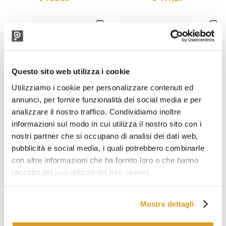
Questo sito web utilizza i cookie
Utilizziamo i cookie per personalizzare contenuti ed
annunci, per fornire funzionalità dei social media e per
analizzare il nostro traffico. Condividiamo inoltre
informazioni sul modo in cui utilizza il nostro sito con i
Polsinelli
Polsinelli
nostri partner che si occupano di analisi dei dati web,
Fornellone a gas inox 35 kW
Fornellone a gas inox 35 kW
pubblicità e social media, i quali potrebbero combinarle
PSPEV ⌀ 74
PSP Ø 74
con altre informazioni che ha fornito loro o che hanno
€ 1061,48
€ 942,62
raccolto dal suo utilizzo dei loro servizi.
Mostra dettagli