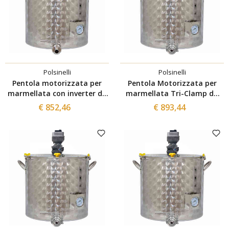
Polsinelli
Polsinelli
Pentola motorizzata per
Pentola Motorizzata per
marmellata con inverter da
marmellata Tri-Clamp da
150 L
150 L con inverter
€ 852,46
€ 893,44