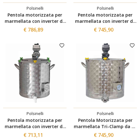
Polsinelli
Polsinelli
Pentola motorizzata per
Pentola motorizzata per
marmellata con inverter da
marmellata con inverter da
75 L
50 L
€ 786,89
€ 745,90
Polsinelli
Polsinelli
Pentola motorizzata per
Pentola Motorizzata per
marmellata con inverter da
marmellata Tri-Clamp da 35
35 L
L con inverter
€ 713,11
€ 745,90