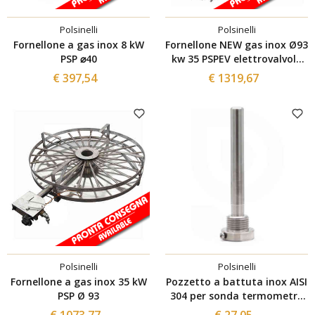
Polsinelli
Polsinelli
Fornellone a gas inox 8 kW
Fornellone NEW gas inox Ø93
PSP ⌀40
kw 35 PSPEV elettrovalvola
24 V-GPL/METANO
€ 397,54
€ 1319,67
Polsinelli
Polsinelli
Fornellone a gas inox 35 kW
Pozzetto a battuta inox AISI
PSP Ø 93
304 per sonda termometro
115
€ 1073,77
€ 27,05