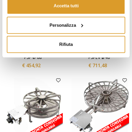
Accetta tutti
Personalizza
Rifiuta
Polsinelli
Polsinelli
Fornellone a gas inox 14 kW
Fornellone a gas inox 8 kW
PSP Ø 68
PSPEV ⌀ 40
€ 454,92
€ 711,48