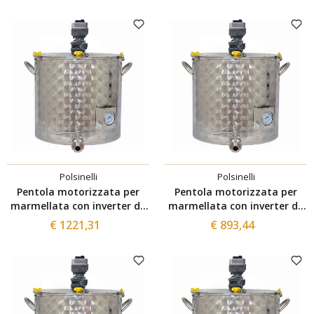
Polsinelli
Polsinelli
Pentola motorizzata per
Pentola motorizzata per
marmellata con inverter da
marmellata con inverter da
300 L
200 L
€ 1221,31
€ 893,44