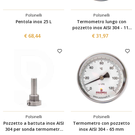
Polsinelli
Polsinelli
Pentola inox 25 L
Termometro lungo con
pozzetto inox AISI 304 - 115
mm
€ 68,44
€ 31,97
Polsinelli
Polsinelli
Pozzetto a battuta inox AISI
Termometro con pozzetto
304 per sonda termometro
inox AISI 304 - 65 mm