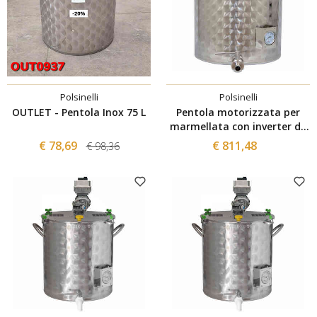
Polsinelli
Polsinelli
OUTLET - Pentola Inox 75 L
Pentola motorizzata per
marmellata con inverter da
100 L
€ 78,69
€ 811,48
€ 98,36