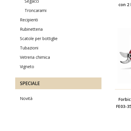
segacci
con 2 
troncarami
recipienti
rubinetteria
scatole per bottiglie
tubazioni
vetreria chimica
vigneto
SPECIALE
novità
Forbi
FE03-35