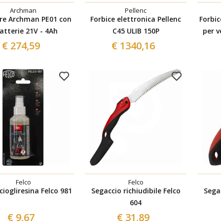
Archman
Pellenc
re Archman PE01 con
Forbice elettronica Pellenc
Forbic
atterie 21V - 4Ah
C45 ULIB 150P
per 
€ 274,59
€ 1340,16
Felco
Felco
ciogliresina Felco 981
Segaccio richiudibile Felco
Segac
604
€ 9,67
€ 31,89