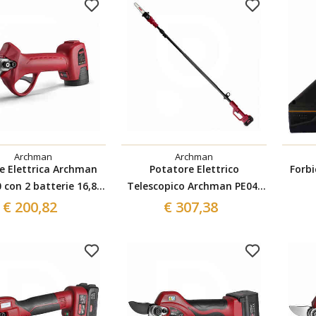
Archman
Archman
ce Elettrica Archman
Potatore Elettrico
Forbi
 con 2 batterie 16,8V
Telescopico Archman PE04-
- 2,6Ah
AT - 2 batterie 21V-4Ah
€ 200,82
€ 307,38