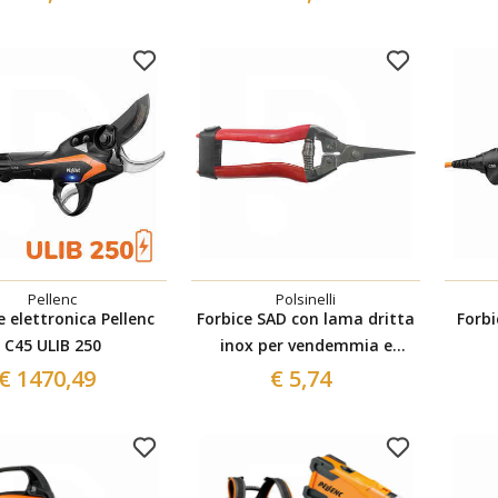
Pellenc
Polsinelli
e elettronica Pellenc
Forbice SAD con lama dritta
Forbi
C45 ULIB 250
inox per vendemmia e
giardino
€ 1470,49
€ 5,74