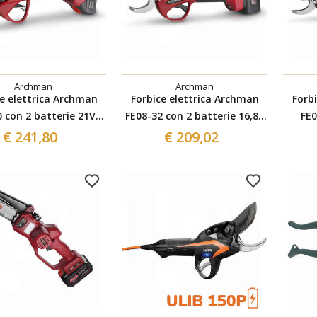
Archman
Archman
ce elettrica Archman
Forbice elettrica Archman
Forb
 con 2 batterie 21V -
FE08-32 con 2 batterie 16,8V
FE0
2Ah
- 2Ah
€ 241,80
€ 209,02