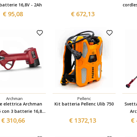
batterie 16,8V - 2Ah
cordle
e
€ 95,08
€ 672,13
Archman
Pellenc
ce elettrica Archman
Kit batteria Pellenc Ulib 750
Svett
 con 3 batterie 16,8V
Ar
- 4Ah
€ 310,66
€ 1372,13
€ 