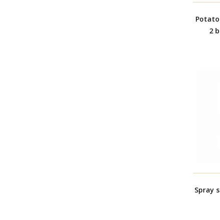
Potato
2 b
Spray s