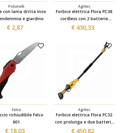
Polsinelli
Agritec
e con lama dritta Inox
Forbice elettrica Flora PC38
vendemmia e giardino
cordless con 2 batterie
Agritec
€ 2,87
€ 430,33
Felco
Agritec
cio richiudibile Felco
Forbice elettrica Flora PC32
601
con prolunga e due batterie
Agritec
€ 18,03
€ 450,82