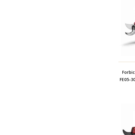
Forbi
FE05-30