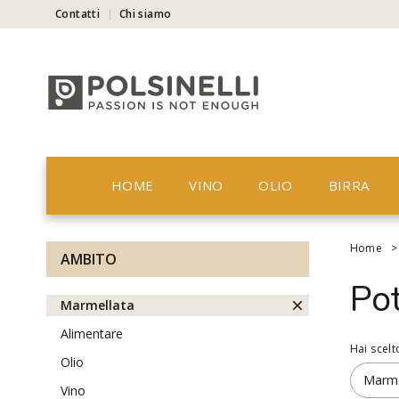
Contatti
Chi siamo
HOME
VINO
OLIO
BIRRA
Home
AMBITO
Po
marmellata
alimentare
Hai scelt
olio
Marme
vino