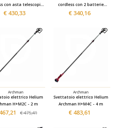
ss con asta telescopica
cordless con 2 batterie
 batteria Agritec
Agritec
€ 430,33
€ 340,16
Archman
Archman
atoio elettrico Helium
Svettatoio elettrico Helium
chman H+M2C - 2 m
Archman H+M4C - 4 m
467,21
€ 483,61
€ 475,41