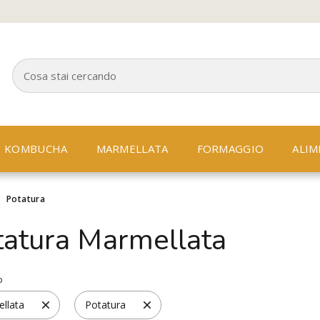
KOMBUCHA
MARMELLATA
FORMAGGIO
ALIM
>
Potatura
tatura Marmellata
o
llata
Potatura