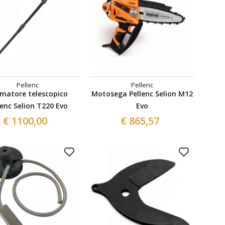
Pellenc
Pellenc
matore telescopico
Motosega Pellenc Selion M12
lenc Selion T220 Evo
Evo
€ 1100,00
€ 865,57