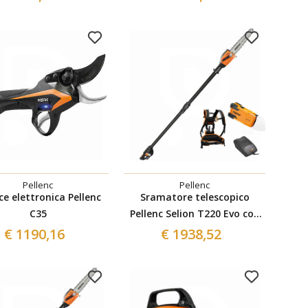
Pellenc
Pellenc
ce elettronica Pellenc
Sramatore telescopico
C35
Pellenc Selion T220 Evo con
Kit batteria
€ 1190,16
€ 1938,52