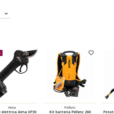
à
Aima
Pellenc
e elettrica Aima XP30
Kit batteria Pellenc 260
Potat