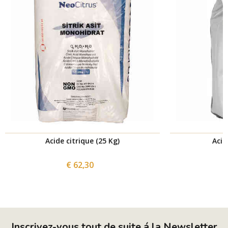
Acide citrique (25 Kg)
Acid
€ 62,30
Inscrivez-vous tout de suite á la Newsletter