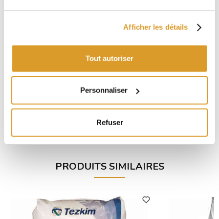
services.
Afficher les détails
Tout autoriser
Personnaliser
Tube Hot Beer Red ø 20 (1 m)
Échangeur d
s
Refuser
€ 8,52
PRODUITS SIMILAIRES