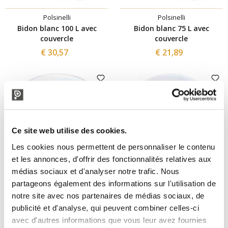
Polsinelli
Polsinelli
Bidon blanc 100 L avec
Bidon blanc 75 L avec
couvercle
couvercle
€ 30,57
€ 21,89
Ce site web utilise des cookies.
Les cookies nous permettent de personnaliser le contenu
et les annonces, d'offrir des fonctionnalités relatives aux
médias sociaux et d'analyser notre trafic. Nous
partageons également des informations sur l'utilisation de
Polsinelli
Polsinelli
notre site avec nos partenaires de médias sociaux, de
Bidon blanc 50 L avec
Couvercle pour bidon blanc
publicité et d'analyse, qui peuvent combiner celles-ci
couvercle
100/120 L
avec d'autres informations que vous leur avez fournies
€ 15,57
€ 7,21