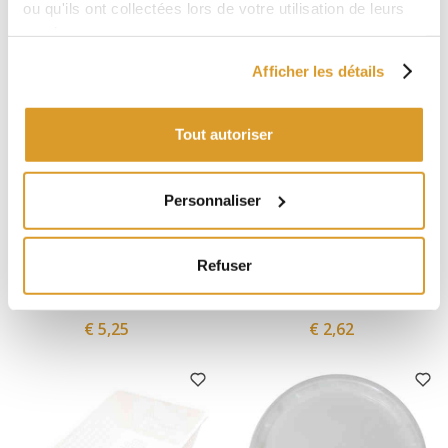
ou qu'ils ont collectées lors de votre utilisation de leurs
services.
Afficher les détails
Tout autoriser
Personnaliser
Polsinelli
Polsinelli
Refuser
Couvercle pour bidon blanc
Couvercle pour bidon blanc
75 L
35/50 L
€ 5,25
€ 2,62