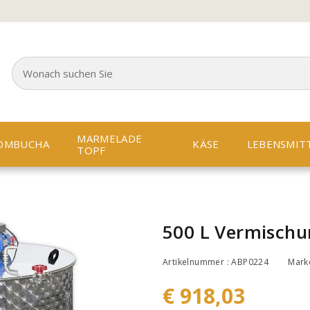
MARMELADE
OMBUCHA
KÄSE
LEBENSMIT
TOPF
500 L Vermisch
Artikelnummer : ABP0224
Mark
€ 918,03