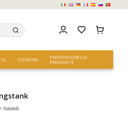
PROFESSIONELLE
TEL
COOKING
PRODUKTE
ungstank
e:
Polsinelli