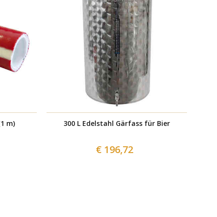
ed ø 20 (1 m)
300 L Edelstahl Gärfass für Bier
Bier
€ 196,72