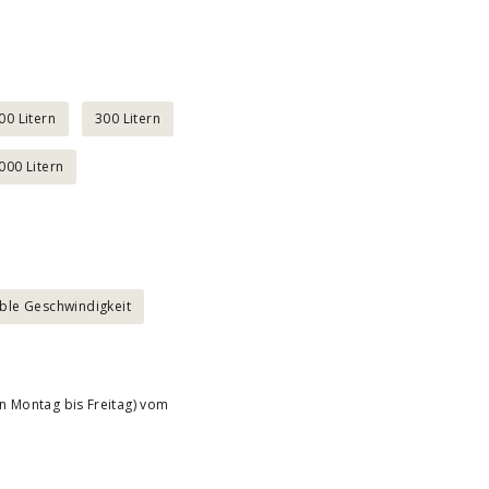
00 Litern
300 Litern
000 Litern
ble Geschwindigkeit
n Montag bis Freitag) vom