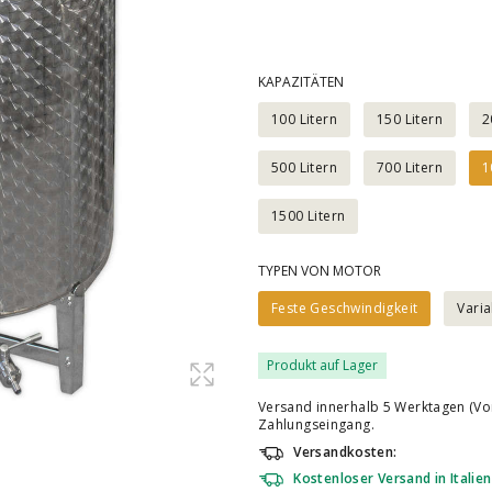
KAPAZITÄTEN
100 Litern
150 Litern
2
500 Litern
700 Litern
1
1500 Litern
TYPEN VON MOTOR
Feste Geschwindigkeit
Varia
Produkt auf Lager
Versand innerhalb 5 Werktagen (Vo
Zahlungseingang.
Versandkosten:
Kostenloser Versand in Italien