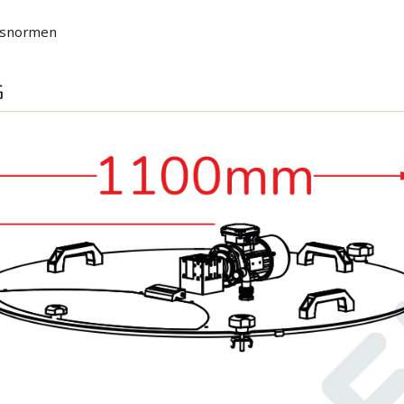
itsnormen
G