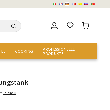
PROFESSIONELLE
TEL
COOKING
PRODUKTE
hungstank
e:
Polsinelli