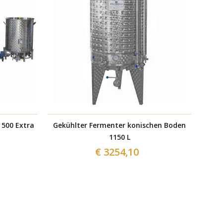
 500 Extra
Gekühlter Fermenter konischen Boden
Walz
1150 L
€ 3254,10