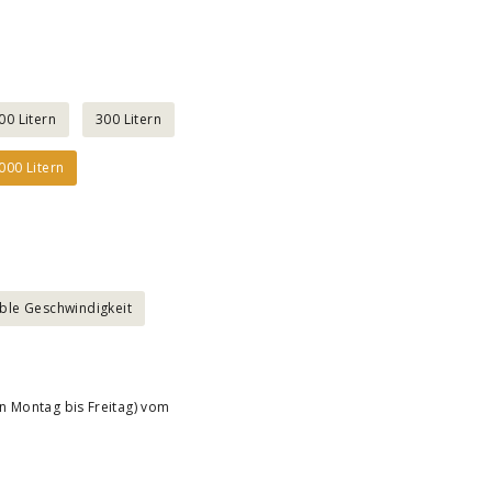
00 Litern
300 Litern
000 Litern
ble Geschwindigkeit
n Montag bis Freitag) vom