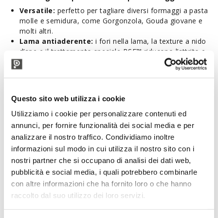
Versatile:
perfetto per tagliare diversi formaggi a pasta
molle e semidura, come Gorgonzola, Gouda giovane e
molti altri.
Lama antiaderente:
i fori nella lama, la texture a nido
d’ape e il trattamento speciale BSF™ riducono l’attrito e
impediscono al formaggio di aderire alla superficie.
Pratico e igienico:
la punta biforcuta consente di
raccogliere e servire i pezzi di formaggio direttamente dal
taglio, senza doverli toccare con le mani.
Questo sito web utilizza i cookie
Facile manutenzione:
l’acciaio inossidabile di alta
qualità è resistente, semplice da pulire e lavabile in
Utilizziamo i cookie per personalizzare contenuti ed
lavastoviglie.
annunci, per fornire funzionalità dei social media e per
Che tu stia preparando un tagliere per una degustazione o
analizzare il nostro traffico. Condividiamo inoltre
servendo formaggi durante una cena con amici, il BOSKA
informazioni sul modo in cui utilizza il nostro sito con i
Monaco+ rende il taglio e il servizio del formaggio semplici e
nostri partner che si occupano di analisi dei dati web,
precisi. Inoltre, grazie alla garanzia a vita, è uno strumento
pubblicità e social media, i quali potrebbero combinarle
affidabile pensato per durare nel tempo.
con altre informazioni che ha fornito loro o che hanno
Caratteristiche:
raccolto dal suo utilizzo dei loro servizi.
Utilizzo con formaggio a pasta molle e semidura come il
Gorgonzola