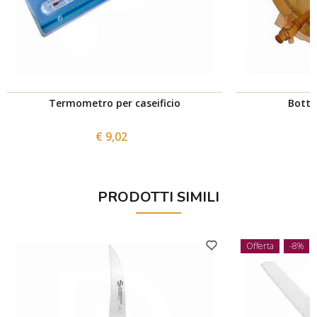
Termometro per caseificio
Botte 
€ 9,02
PRODOTTI SIMILI
Offerta
-8%