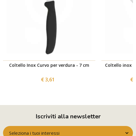
Coltello Inox Curvo per verdura - 7 cm
Coltello inox 
€ 3,61
€ 
Iscriviti alla newsletter
Seleziona i tuoi interessi