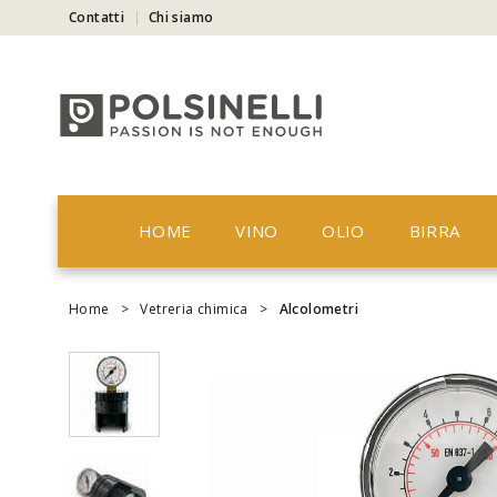
Contatti
Chi siamo
HOME
VINO
OLIO
BIRRA
Home
>
Vetreria chimica
>
Alcolometri