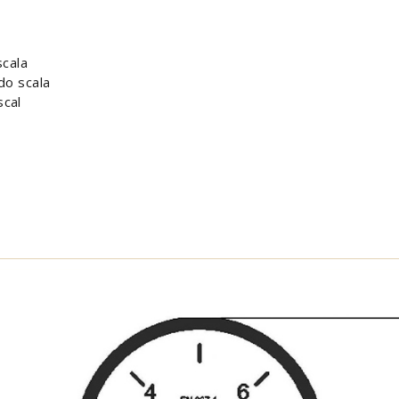
scala
do scala
scal