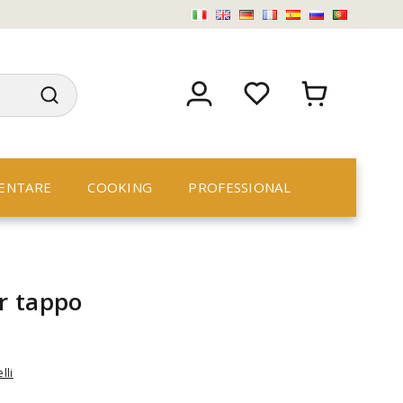
ENTARE
COOKING
PROFESSIONAL
r tappo
lli