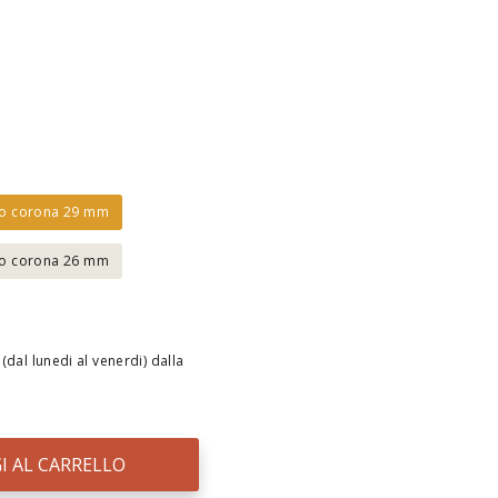
po corona 29 mm
po corona 26 mm
(dal lunedi al venerdi) dalla
I AL CARRELLO