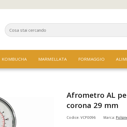
KOMBUCHA
MARMELLATA
FORMAGGIO
ALIM
Afrometro AL pe
corona 29 mm
Codice: VCP0096
Marca:
Polsine