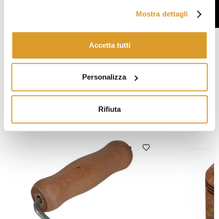
Mostra dettagli
Accetta tutti
DESCRIZIONE TECNICA
Personalizza
Automatico
Rifiuta
PRODOTTI CORRELATI