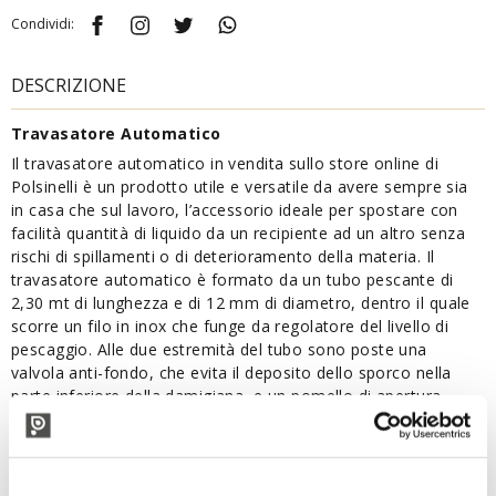
Condividi:
DESCRIZIONE
Travasatore Automatico
Il travasatore automatico in vendita sullo store online di
Polsinelli è un prodotto utile e versatile da avere sempre sia
in casa che sul lavoro, l’accessorio ideale per spostare con
facilità quantità di liquido da un recipiente ad un altro senza
rischi di spillamenti o di deterioramento della materia. Il
travasatore automatico è formato da un tubo pescante di
2,30 mt di lunghezza e di 12 mm di diametro, dentro il quale
scorre un filo in inox che funge da regolatore del livello di
pescaggio. Alle due estremità del tubo sono poste una
valvola anti-fondo, che evita il deposito dello sporco nella
parte inferiore della damigiana, e un pomello di apertura
collegato al cono di chiusura con regolatore. Una volta
premuto il pomello del travasatore automatico ed aspirata
l’aria dal tubicino antischiuma, il vuoto permette al vino di
risalire lungo il tubo fino all’altezza del cono di chiusura. Al