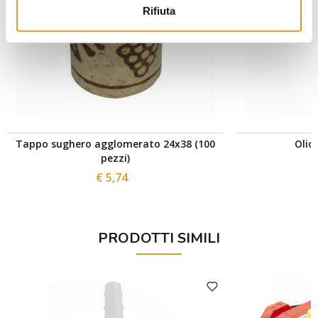
Rifiuta
Tappo sughero agglomerato 24x38 (100
Olio 
pezzi)
€ 5,74
PRODOTTI SIMILI