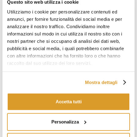
Questo sito web utilizza i cookie
riempimento della bottiglia il travasatore automatico smette
di funzionare in autonomia.
Utilizziamo i cookie per personalizzare contenuti ed
annunci, per fornire funzionalità dei social media e per
Caratteristiche Travasatore Automatico
analizzare il nostro traffico. Condividiamo inoltre
Lunghezza tubo mt 2,30
informazioni sul modo in cui utilizza il nostro sito con i
Diametro tubo: mm 12
Regolazione livello di riempimento
nostri partner che si occupano di analisi dei dati web,
Filtro anti-fondo
pubblicità e social media, i quali potrebbero combinarle
Filo inox regolatore del livello di pescaggio
con altre informazioni che ha fornito loro o che hanno
Stacca automaticamente al riempimento della bottiglia
raccolto dal suo utilizzo dei loro servizi.
PRODOTTI CORRELATI
Mostra dettagli
Accetta tutti
Personalizza