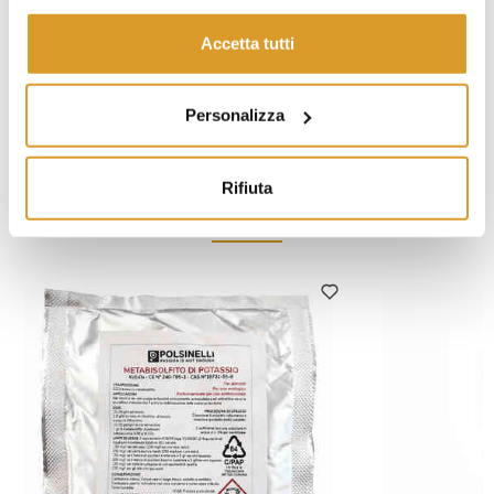
Lunghezza 16 cm
Diametro: 1,4 cm
Accetta tutti
Senza termometro
Articolo: 574
Cilindro non incluso
Personalizza
CILINDRO NON INCLUSO
Rifiuta
PRODOTTI CORRELATI