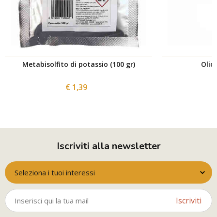
Metabisolfito di potassio (100 gr)
Olio 
€ 1,39
Iscriviti alla newsletter
Seleziona i tuoi interessi
Iscriviti