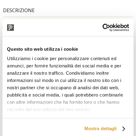
DESCRIZIONE
Mostimetro Vino Guyot
Il mostimetro Guyot è un attrezzo professionale in vendita su
Polsinelli
che rende il processo di misurazione della densità
del mosto veloce e preciso. Predisposto con una triplice
Questo sito web utilizza i cookie
scala, gialla per gli zuccheri (0/30), bianca per l'alcool (0/20) e
celeste per i gradi Baumé (0/18), assicura una lettura
Utilizziamo i cookie per personalizzare contenuti ed
istantanea e precisa, permettendoti di calibrare con esattezza
annunci, per fornire funzionalità dei social media e per
ogni fase della tua produzione vinicola. Con una
lunghezza
analizzare il nostro traffico. Condividiamo inoltre
di 16 cm e un diametro di 1,4 cm
, il mostimetro per vino
informazioni sul modo in cui utilizza il nostro sito con i
Guyot ha una struttura maneggevole, per effettuare
misurazioni che permettono di seguire al meglio il processo di
nostri partner che si occupano di analisi dei dati web,
vinificazione. Realizza un vino di ottima qualità con la
pubblicità e social media, i quali potrebbero combinarle
sicurezza e la precisione del mostimetro Guyot, uno
con altre informazioni che ha fornito loro o che hanno
strumento professionale che garantisce una misurazione
raccolto dal suo utilizzo dei loro servizi.
rigorosa anche senza l’integrazione di un termometro.
Caratteristiche Mostimetro Guyot
Scala gialla (zuccheri): 0/30 - Bianca (alcool): 0/20 -
Mostra dettagli
Celeste (Baumé): 0/18