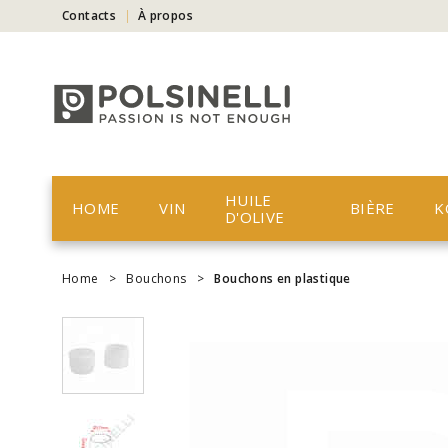
Contacts
À propos
HUILE
HOME
VIN
BIÈRE
K
D'OLIVE
Home
>
Bouchons
>
Bouchons en plastique