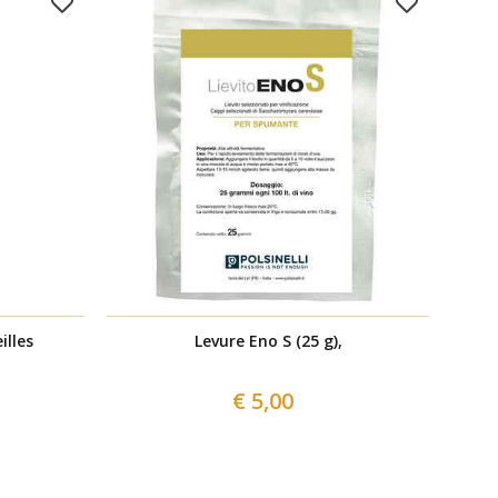
illes
Levure Eno S (25 g),
Bout
€ 5,00