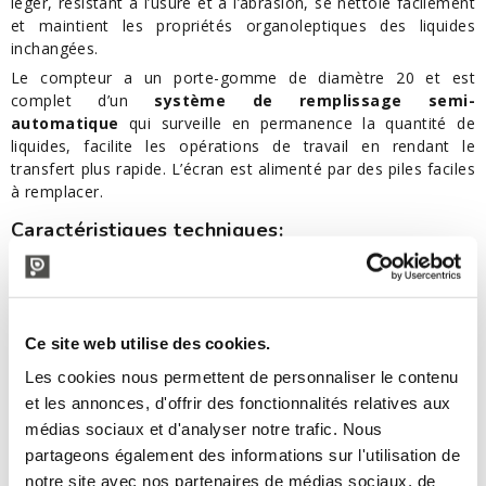
léger, résistant à l’usure et à l’abrasion, se nettoie facilement
et maintient les propriétés organoleptiques des liquides
inchangées.
Le compteur a un porte-gomme de diamètre 20 et est
complet d’un
système de remplissage semi-
automatique
qui surveille en permanence la quantité de
liquides, facilite les opérations de travail en rendant le
transfert plus rapide. L’écran est alimenté par des piles faciles
à remplacer.
Caractéristiques techniques:
Pistolet de remplissage
Matériau: acier inox
Porte-gomme: diamètre ø20
Ce site web utilise des cookies.
Robinet à pistolet
Affichage électronique
Les cookies nous permettent de personnaliser le contenu
Alimentation par piles
et les annonces, d'offrir des fonctionnalités relatives aux
Appareil conforme aux normes de sécurité CE
médias sociaux et d'analyser notre trafic. Nous
Compteur litres
partageons également des informations sur l'utilisation de
notre site avec nos partenaires de médias sociaux, de