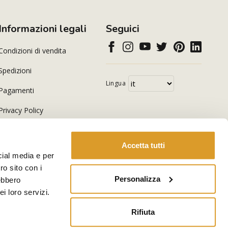
Informazioni legali
Seguici
Condizioni di vendita
Spedizioni
Lingua
Pagamenti
Privacy Policy
Cookie Policy
Accetta tutti
cial media e per
ro sito con i
Personalizza
rebbero
i loro servizi.
Rifiuta
-
E-commerce by Kodea