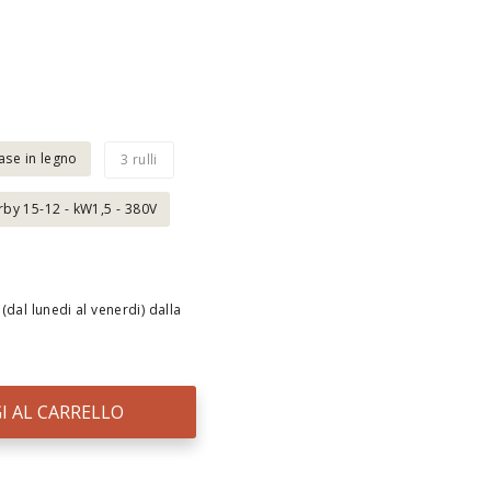
base in legno
3 rulli
by 15-12 - kW1,5 - 380V
(dal lunedi al venerdi) dalla
I AL CARRELLO