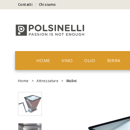
Contatti
Chi siamo
HOME
VINO
OLIO
BIRRA
Home
>
Attrezzature
>
Mulini