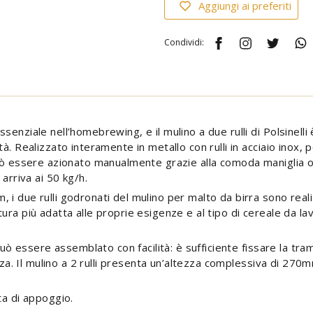
Aggiungi ai preferiti
Condividi:
enziale nell’homebrewing, e il mulino a due rulli di Polsinelli
à. Realizzato interamente in metallo con rulli in acciaio inox, 
può essere azionato manualmente grazie alla comoda maniglia 
 arriva ai 50 kg/h.
i due rulli godronati del mulino per malto da birra sono reali
ra più adatta alle proprie esigenze e al tipo di cereale da lav
 può essere assemblato con facilità: è sufficiente fissare la tr
inza. Il mulino a 2 rulli presenta un’altezza complessiva di 27
ta di appoggio.