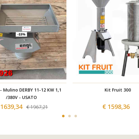
- Mulino DERBY 11-12 KW 1,1
Kit Fruit 300
/380V - USATO
 1639,34
€ 1598,36
€ 1967,21