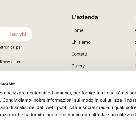
L'azienda
Home
Iscriviti
Chi siamo
ettronica) per
Contatti
di newsletter
Gallery
 cookie
rsonalizzare contenuti ed annunci, per fornire funzionalità dei so
o. Condividiamo inoltre informazioni sul modo in cui utilizza il nost
ano di analisi dei dati web, pubblicità e social media, i quali pot
azioni che ha fornito loro o che hanno raccolto dal suo utilizzo de
r.l. Partita I.V.A. IT02380340600 Copyright © 2026 tutti i diritti riservati Polsinelli Enologia Srl 