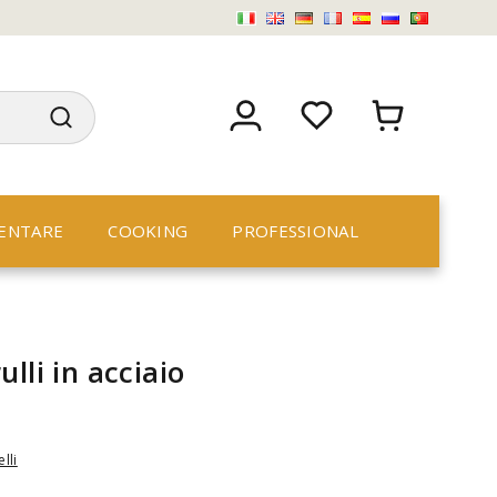
ENTARE
COOKING
PROFESSIONAL
lli in acciaio
lli