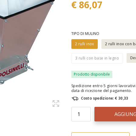
€ 86,07
TIPO DI MULINO
2 rulli inox
2 rulli inox con 
Der
3 rulli con base in legno
Prodotto disponibile
Spedizione entro 5 giorni lavorativi 
data di ricezione del pagamento.
Costo spedizione: € 30,33
AGGIUNG