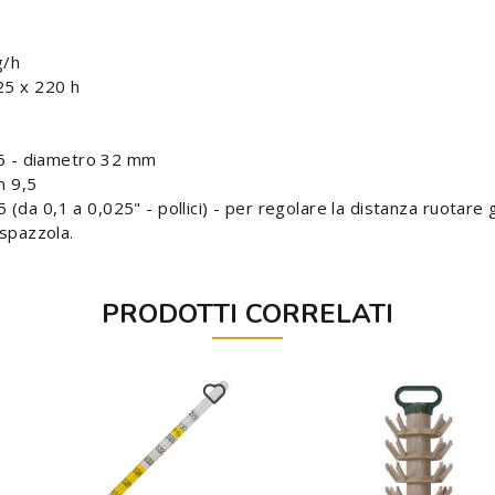
g/h
25 x 220 h
26 - diametro 32 mm
m 9,5
 (da 0,1 a 0,025" - pollici) - per regolare la distanza ruotare gl
a spazzola.
PRODOTTI CORRELATI