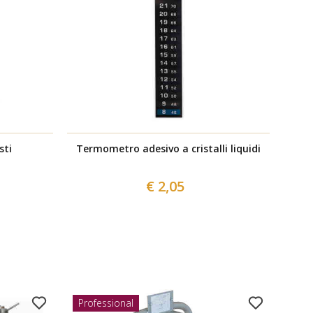
sti
Termometro adesivo a cristalli liquidi
€ 2,05
Professional
Nov