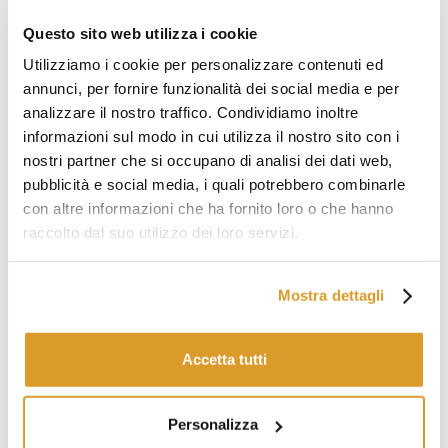
Pompe Pressione Compatibili:
Questo sito web utilizza i cookie
Electra 16
-
Electra 12
- Electra 7
Ariel 15 L
Utilizziamo i cookie per personalizzare contenuti ed
Jenny Plus 12 - Jenny Plus 8 - Jenny Plus 6
annunci, per fornire funzionalità dei social media e per
Mary 10 - Lady 7 - Mary 5
analizzare il nostro traffico. Condividiamo inoltre
Carry 15 L
informazioni sul modo in cui utilizza il nostro sito con i
Gamma 10 - Gamma 7 - Gamma 5
nostri partner che si occupano di analisi dei dati web,
Miura 22 - Miura 16 - Miura 12
Garden 22 - Garden 15 - Garden 12
pubblicità e social media, i quali potrebbero combinarle
Garden 10 - Garden 7 - Garden 5
con altre informazioni che ha fornito loro o che hanno
Stilla 10 - Stilla 5
raccolto dal suo utilizzo dei loro servizi.
Olimpia 22 - Olimpia 15 - Olimpia 12
Mostra dettagli
PRODOTTI CORRELATI
Accetta tutti
Offerta
Offerta
Personalizza