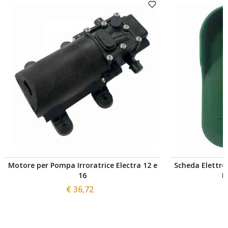
Motore per Pompa Irroratrice Electra 12 e
Scheda Elettro
16
E
€ 36,72