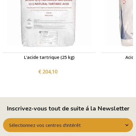
L'acide tartrique (25 kg)
Acide
€ 204,10
Inscrivez-vous tout de suite á la Newsletter
Sélectionnez vos centres d’intérêt