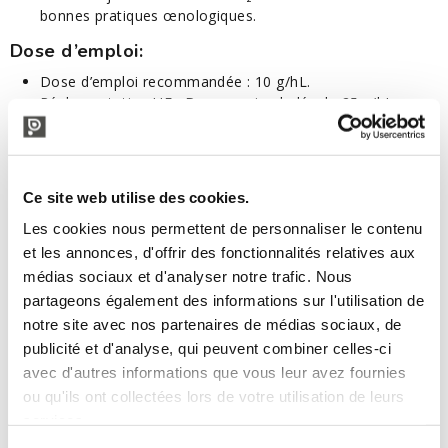
bonnes pratiques œnologiques.
Dose d’emploi:
Dose d’emploi recommandée : 10 g/hL.
Réglementation UE : Dose maximale légale 25 g/hL.
Mise en œuvre:
Délayer dans 10 fois son poids d’eau ou de vin - Utiliser
un récipient propre et inerte.
Ce site web utilise des cookies.
Introduire la préparation dans le vin, bien homogénéiser
Les cookies nous permettent de personnaliser le contenu
(maintenir la température du vin stable et supérieure à
10°C durant le traitement).
et les annonces, d'offrir des fonctionnalités relatives aux
Soutirage possible dès le 8ème jour
médias sociaux et d'analyser notre trafic. Nous
partageons également des informations sur l'utilisation de
Reccomandation de conservation:
notre site avec nos partenaires de médias sociaux, de
Conserver hors sol dans l’emballage d’origine non ouvert
publicité et d'analyse, qui peuvent combiner celles-ci
à température modérée dans des locaux secs non
avec d'autres informations que vous leur avez fournies
susceptibles de communiquer des odeurs.
ou qu'ils ont collectées lors de votre utilisation de leurs
DLUO : 3 ans.
services.
Conditionnement: