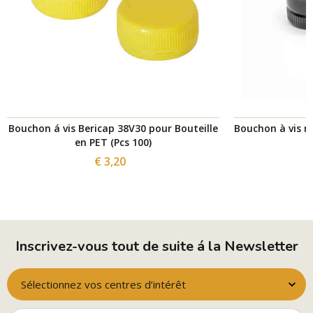
Bouchon á vis Bericap 38V30 pour Bouteille
Bouchon à vis no
en PET (Pcs 100)
3
€ 3,20
Inscrivez-vous tout de suite á la Newsletter
Sélectionnez vos centres d’intérêt