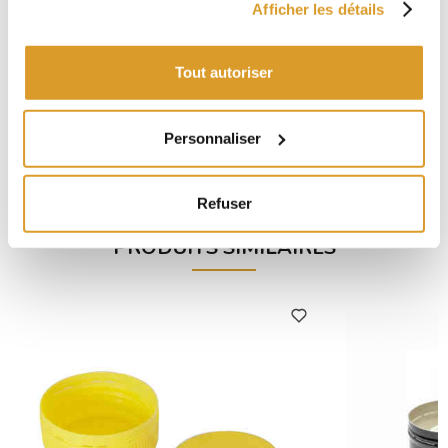
Afficher les détails
Tout autoriser
Dame-jeanne en PET 20 L (6 pcs)
Transvase
Personnaliser
€ 30,98
Refuser
PRODUITS SIMILAIRES