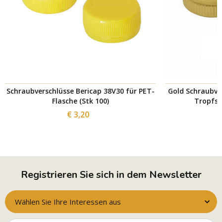
Schraubverschlüsse Bericap 38V30 für PET-
Gold Schraubve
Flasche (Stk 100)
Tropfsch
€ 3,20
Registrieren Sie sich in dem Newsletter
Wählen Sie Ihre Interessen aus