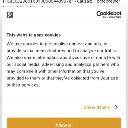
IT58E0329601601000064489978" - Causale Homebrewer
Contest Sora Beer Park
2. Spedire almeno 4 campioni per stile, da 33 cl.
3. Le birre dovranno arrivare entro e non oltre giovedì 29
maggio
This website uses cookies
4. L’indirizzo di spedizione o di consegna è: Francesco Di
Palma, Via Nicola Corona n 15 Sora (FR), 03039
We use cookies to personalise content and ads, to
provide social media features and to analyse our traffic.
5. Categorie: Bassa fermentazione / Alta fermentazione /
We also share information about your use of our site with
Scure, acide e aromatizzate
our social media, advertising and analytics partners who
6. La classifica ufficiale sarà pubblicata sul sito polsinelli.it e
may combine it with other information that you’ve
sulla pagina Facebook “Sora Beer Park”.
provided to them or that they’ve collected from your use
Premi per ogni categoria:
of their services.
1° Premio – Buono da 70€ su www.polsinelli.it
2° Premio – Buono da 30€ su www.polsinelli.it
3° Premio – Cassa mix di birre artigianali
Show details
Allow all