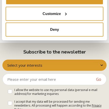
Pronti ad accettare la sfida? Il grande
momento sta arrivando!
Customize
Per contatti e info scrivete
a associazione.deepstreet@gmail.com oppure contattare
3348221994
Deny
Subscribe to the newsletter
Select your interests
Go
I allow the website to use my personal data (personal e-mail
address) for marketing inquiries
I accept that my data will be processed for sending me
newsletters. All processing will happen according to the
Privacy