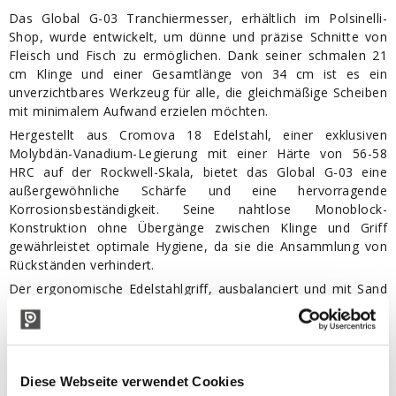
Das Global G-03 Tranchiermesser, erhältlich im Polsinelli-
Shop, wurde entwickelt, um dünne und präzise Schnitte von
Fleisch und Fisch zu ermöglichen. Dank seiner schmalen 21
cm Klinge und einer Gesamtlänge von 34 cm ist es ein
unverzichtbares Werkzeug für alle, die gleichmäßige Scheiben
mit minimalem Aufwand erzielen möchten.
Hergestellt aus Cromova 18 Edelstahl, einer exklusiven
Molybdän-Vanadium-Legierung mit einer Härte von 56-58
HRC auf der Rockwell-Skala, bietet das Global G-03 eine
außergewöhnliche Schärfe und eine hervorragende
Korrosionsbeständigkeit. Seine nahtlose Monoblock-
Konstruktion ohne Übergänge zwischen Klinge und Griff
gewährleistet optimale Hygiene, da sie die Ansammlung von
Rückständen verhindert.
Der ergonomische Edelstahlgriff, ausbalanciert und mit Sand
gefüllt für eine optimale Gewichtsverteilung, sorgt für einen
komfortablen Griff und eine hervorragende Handhabung,
selbst bei längerem Gebrauch. Diese Eigenschaft ermöglicht
präzises und sicheres Arbeiten, reduziert die Ermüdung der
Hand und verbessert die Schnittstabilität.
Diese Webseite verwendet Cookies