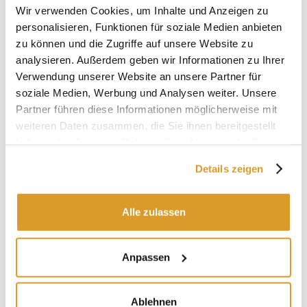
Als ideales Werkzeug für Profiköche und Kochbegeisterte
Wir verwenden Cookies, um Inhalte und Anzeigen zu
kombiniert das Global G-03 modernste Technologie mit
personalisieren, Funktionen für soziale Medien anbieten
traditioneller japanischer Handwerkskunst und gewährleistet
zu können und die Zugriffe auf unsere Website zu
höchste Leistung bei jeder Zubereitung.
analysieren. Außerdem geben wir Informationen zu Ihrer
Eigenschaften:
Verwendung unserer Website an unsere Partner für
soziale Medien, Werbung und Analysen weiter. Unsere
Marke: Global – Yoshikin
Partner führen diese Informationen möglicherweise mit
Serie: G
weiteren Daten zusammen, die Sie ihnen bereitgestellt
Modell: G-03
Kategorie: Küche
haben oder die sie im Rahmen Ihrer Nutzung der Dienste
Material: Cromova 18 Edelstahl (Molybdän-Vanadium-
gesammelt haben.
Details zeigen
Legierung, Härte 56-58 HRC Rockwell)
Klingenlänge: 21 cm
Gesamtlänge: 34 cm
Alle zulassen
Handgeschärft nach traditionellen japanischen Standards
Ergonomischer Griff
Nahtloses Design aus einem Stück
Hygienekonforme Materialien
Anpassen
Hergestellt in Japan
Nützliche Tipps:
Ablehnen