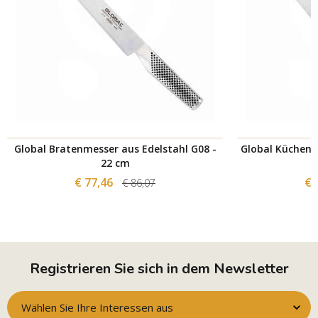
Global Bratenmesser aus Edelstahl G08 -
Global Küchenm
22 cm
€ 77,46
€ 
€ 86,07
Registrieren Sie sich in dem Newsletter
Wählen Sie Ihre Interessen aus