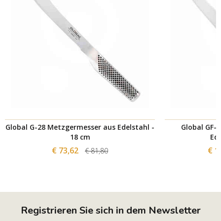
Global G-28 Metzgermesser aus Edelstahl -
Global GF-
18 cm
Ede
€ 73,62
€ 1
€ 81,80
Registrieren Sie sich in dem Newsletter