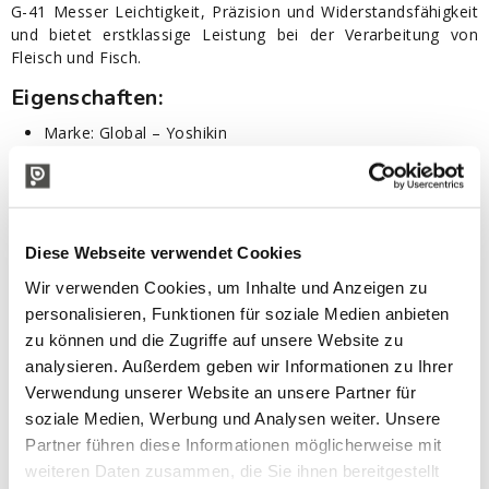
G-41 Messer Leichtigkeit, Präzision und Widerstandsfähigkeit
und bietet erstklassige Leistung bei der Verarbeitung von
Fleisch und Fisch.
Eigenschaften:
Marke: Global – Yoshikin
Serie: G
Modell: G-41 (Schwedisches)
Kategorie: Küche, Mehrzweck
Material: Cromova 18 Edelstahl (Molybdän-Vanadium-
Legierung, Härte 56-58 HRC Rockwell)
Diese Webseite verwendet Cookies
Klingenlänge: 21 cm
Wir verwenden Cookies, um Inhalte und Anzeigen zu
Gesamtlänge: 33,5 cm
personalisieren, Funktionen für soziale Medien anbieten
Handgeschärft nach traditionellen japanischen Standards
Ergonomischer Griff
zu können und die Zugriffe auf unsere Website zu
Nahtloses Design aus einem Stück
analysieren. Außerdem geben wir Informationen zu Ihrer
Hygienekonforme Materialien
Verwendung unserer Website an unsere Partner für
Hergestellt in Japan
soziale Medien, Werbung und Analysen weiter. Unsere
Nützliche Tipps:
Partner führen diese Informationen möglicherweise mit
weiteren Daten zusammen, die Sie ihnen bereitgestellt
Um die Qualität des Messers bestmöglich zu erhalten, auch