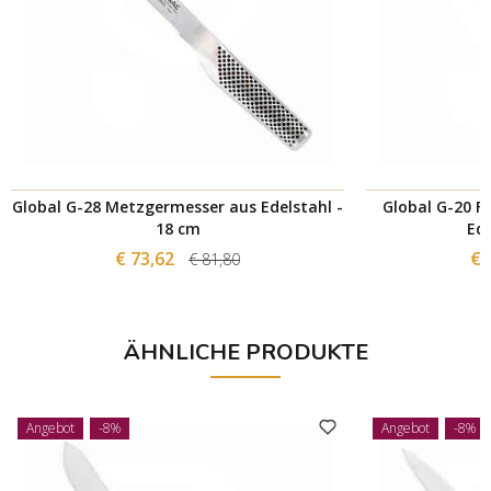
Global G-28 Metzgermesser aus Edelstahl -
Global G-20 Fl
18 cm
Ede
€ 73,62
€ 
€ 81,80
ÄHNLICHE PRODUKTE
Angebot
-8%
Angebot
-8%