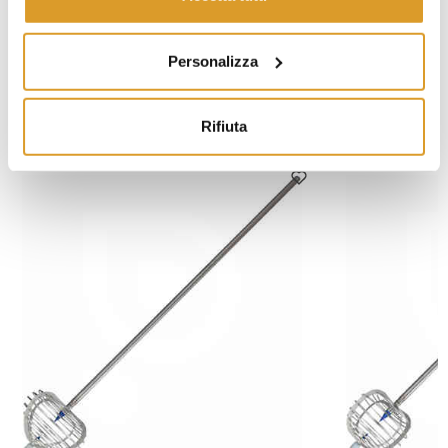
Diametro spino: 34 cm
Idoneo per tutti i tipi di latte
Personalizza
PRODOTTI SIMILI
Rifiuta