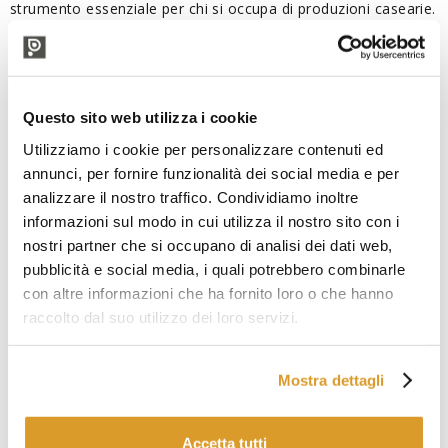
strumento essenziale per chi si occupa di produzioni casearie.
Fabbricato con una struttura in
acciaio inox AISI 304 L
, lo
spino per la rottura della cagliata da 34 cm offre un’alta
resistenza agli impatti e garantisce una lunga durata nel
corso del tempo. Le sue lame in acciaio inox AISI 316 L sono
state disegnate per assicurare precisione nel taglio e limitare
Questo sito web utilizza i cookie
la perdita di siero, mentre la sua struttura priva di parti
Utilizziamo i cookie per personalizzare contenuti ed
centrali, riduce l'attrito e permette una lavorazione fluida del
annunci, per fornire funzionalità dei social media e per
latte. Interessante anche il tampone in polietilene certificato
analizzare il nostro traffico. Condividiamo inoltre
per gli impieghi nel settore alimentare, pensato per
proteggere lo spino e il fondo del contenitore da eventuali
informazioni sul modo in cui utilizza il nostro sito con i
attriti. Lo spino per rottura cagliata con diametro da 34 cm e
nostri partner che si occupano di analisi dei dati web,
con peso di 605 grammi è perfetto per garantire una
pubblicità e social media, i quali potrebbero combinarle
produzione efficiente e precisa in ogni situazione.
con altre informazioni che ha fornito loro o che hanno
Caratteristiche Spino Formaggio Diametro
raccolto dal suo utilizzo dei loro servizi.
34 cm
Mostra dettagli
Materiale struttura: Acciaio Inox AISI 304 L
Materiale lame: Acciaio Inox AISI 316 L
Materiale tampone: polietilene alimentare
Peso spino: 605 gr
Accetta tutti