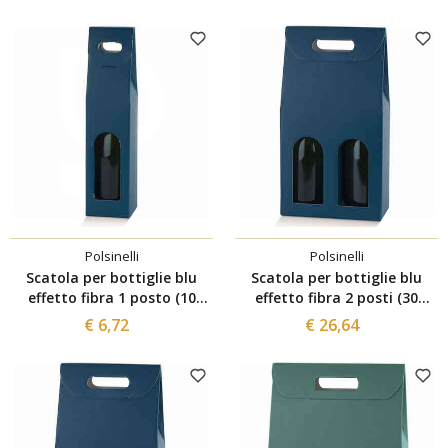
Polsinelli
Polsinelli
Scatola per bottiglie blu
Scatola per bottiglie blu
effetto fibra 1 posto (10
effetto fibra 2 posti (30
pezzi)
pezzi)
€ 6,72
€ 26,64