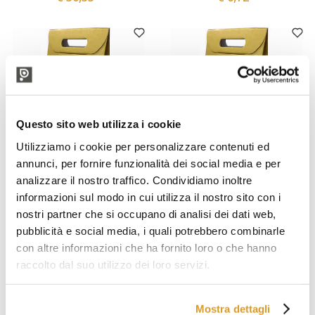
Questo sito web utilizza i cookie
Utilizziamo i cookie per personalizzare contenuti ed
annunci, per fornire funzionalità dei social media e per
analizzare il nostro traffico. Condividiamo inoltre
Polsinelli
Polsinelli
informazioni sul modo in cui utilizza il nostro sito con i
Scatola per bottiglie oro
Scatola per bottiglie oro
nostri partner che si occupano di analisi dei dati web,
effetto fibra 2 posti (30
effetto fibra 2 posti (10
pezzi)
pezzi)
pubblicità e social media, i quali potrebbero combinarle
€ 26,64
€ 9,75
con altre informazioni che ha fornito loro o che hanno
raccolto dal suo utilizzo dei loro servizi.
Mostra dettagli