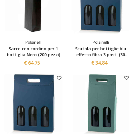
Polsinelli
Polsinelli
Sacco con cordino per 1
Scatola per bottiglie blu
bottiglia Nero (200 pezzi)
effetto fibra 3 posti (30
pezzi)
€ 64,75
€ 34,84