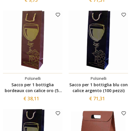
Polsinelli
Polsinelli
Sacco per 1 bottiglia
Sacco per 1 bottiglia blu con
bordeaux con calice oro (50
calice argento (100 pezzi)
pezzi)
€ 38,11
€ 71,31