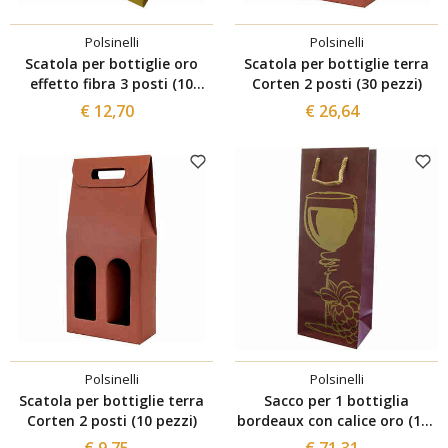
Polsinelli
Polsinelli
Scatola per bottiglie oro
Scatola per bottiglie terra
effetto fibra 3 posti (10
Corten 2 posti (30 pezzi)
pezzi)
€ 12,70
€ 26,64
Polsinelli
Polsinelli
Scatola per bottiglie terra
Sacco per 1 bottiglia
Corten 2 posti (10 pezzi)
bordeaux con calice oro (100
pezzi)
€ 9,75
€ 71,31