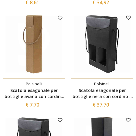
posto (10 pezzi)
1 posto (50 pezzi)
€ 8,61
€ 34,92
Polsinelli
Polsinelli
Scatola esagonale per
Scatola esagonale per
bottiglie avana con cordino
bottiglie nera con cordino 2
1 posto (10 pezzi)
posti (30 pezzi)
€ 7,70
€ 37,70