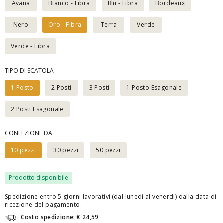
Avana
Bianco - Fibra
Blu - Fibra
Bordeaux
Nero
Oro - Fibra
Terra
Verde
Verde - Fibra
TIPO DI SCATOLA
1 Posto
2 Posti
3 Posti
1 Posto Esagonale
2 Posti Esagonale
CONFEZIONE DA
10 pezzi
30 pezzi
50 pezzi
Prodotto disponibile
Spedizione entro 5 giorni lavorativi (dal lunedi al venerdi) dalla data di
ricezione del pagamento.
Costo spedizione: € 24,59