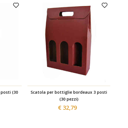
 posti (30
Scatola per bottiglie bordeaux 3 posti
Scat
(30 pezzi)
€ 32,79