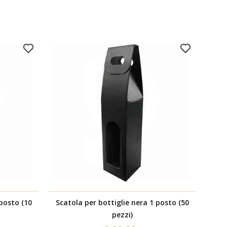
 posto (10
Scatola per bottiglie nera 1 posto (50
Sca
pezzi)