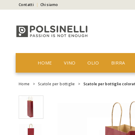
Contatti
Chi siamo
HOME
VINO
OLIO
BIRRA
Home
>
Scatole per bottiglie
>
Scatole per bottiglie colora