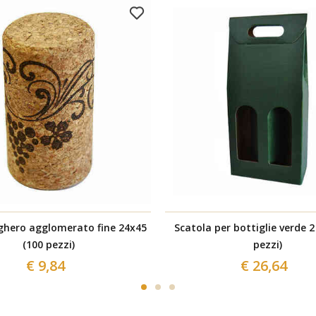
hero agglomerato fine 24x45
Scatola per bottiglie verde 2
(100 pezzi)
pezzi)
€ 9,84
€ 26,64