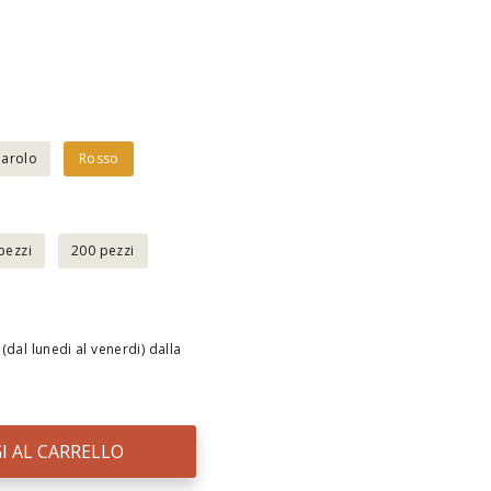
Barolo
Rosso
pezzi
200 pezzi
(dal lunedi al venerdi) dalla
I AL CARRELLO