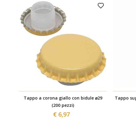
Tappo a corona giallo con bidule ⌀29
Tappo sug
(200 pezzi)
€ 6,97