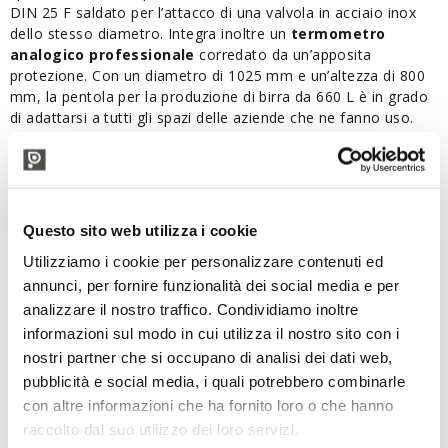
DIN 25 F saldato per l’attacco di una valvola in acciaio inox
dello stesso diametro. Integra inoltre un
termometro
analogico professionale
corredato da un’apposita
protezione. Con un diametro di 1025 mm e un’altezza di 800
mm, la pentola per la produzione di birra da 660 L è in grado
di adattarsi a tutti gli spazi delle aziende che ne fanno uso.
Caratteristiche Pentola Inox da 660 L per la Birra
Fabbricazione in acciaio inox 18/10 ( AISI 304)
Coperchio inox con pomello
Maniglie inox
Questo sito web utilizza i cookie
Valvola inox a sfera DIN25 M c/g x DIN25 F
Raccordo inox DIN 25 F per attacco valvola
Utilizziamo i cookie per personalizzare contenuti ed
Raccordo portagomma DIN25 M X PG20
annunci, per fornire funzionalità dei social media e per
Ingresso sonda per termometro
analizzare il nostro traffico. Condividiamo inoltre
Termometro analogico professionale
informazioni sul modo in cui utilizza il nostro sito con i
Protezione inox per termometro
nostri partner che si occupano di analisi dei dati web,
Diametro interno: 1025 mm
Altezza: 800 mm
pubblicità e social media, i quali potrebbero combinarle
Spessore della parete: 1,5 mm
con altre informazioni che ha fornito loro o che hanno
Spessore del fondo: 2 mm
raccolto dal suo utilizzo dei loro servizi.