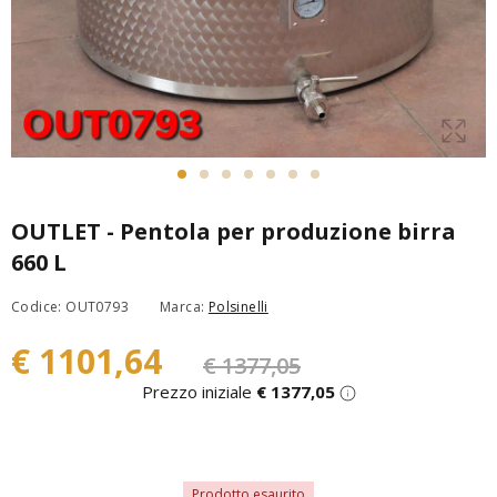
OUTLET - Pentola per produzione birra
660 L
Codice: OUT0793
Marca:
Polsinelli
€ 1101,64
€ 1377,05
Prezzo iniziale
€ 1377,05
Prodotto esaurito