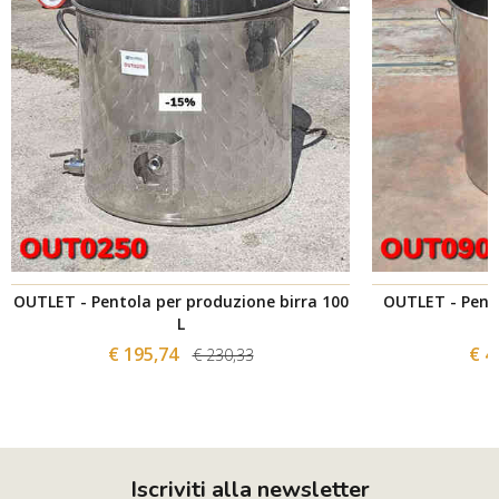
OUTLET - Pentola per produzione birra 100
OUTLET - Pento
L
€ 195,74
€ 4
€ 230,33
Iscriviti alla newsletter