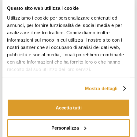
21 - Pompa completa
Questo sito web utilizza i cookie
22 - Dadi fissaggio per
pompa e gruppo scarico
Utilizziamo i cookie per personalizzare contenuti ed
23 - Gruppo scarico
annunci, per fornire funzionalità dei social media e per
completo
analizzare il nostro traffico. Condividiamo inoltre
informazioni sul modo in cui utilizza il nostro sito con i
nostri partner che si occupano di analisi dei dati web,
pubblicità e social media, i quali potrebbero combinarle
con altre informazioni che ha fornito loro o che hanno
raccolto dal suo utilizzo dei loro servizi.
Mostra dettagli
Accetta tutti
Personalizza