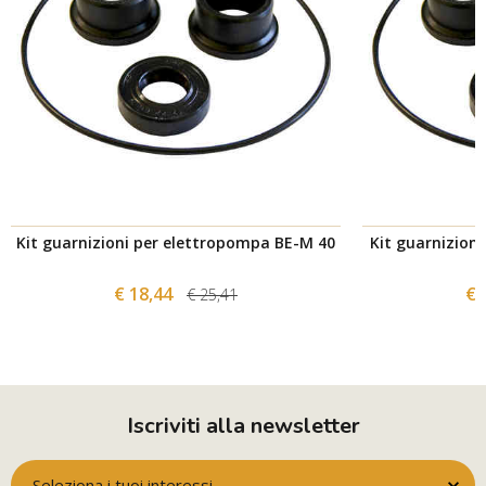
Kit guarnizioni per elettropompa BE-M 40
Kit guarnizion
€ 18,44
€ 
€ 25,41
Iscriviti alla newsletter
Seleziona i tuoi interessi