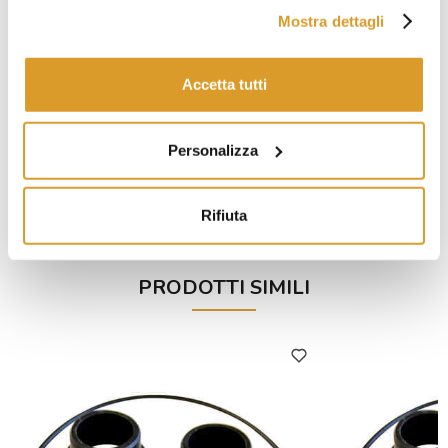
Mostra dettagli
Accetta tutti
Personalizza
Girante EPDM per pompa FLEXI 30
Elettropompa F
€ 64,75
Rifiuta
PRODOTTI SIMILI