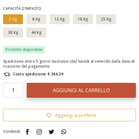
CAPACITÀ D'IMPASTO
5 Kg
8 Kg
12 Kg
18 Kg
25 Kg
38 Kg
44 Kg
Prodotto disponibile
Spedizione entro 5 giorni lavorativi (dal lunedi al venerdi) dalla data di
ricezione del pagamento.
Costo spedizione: € 366,39
AGGIUNGI AL CARRELLO
Aggiungi ai preferiti
Condividi: