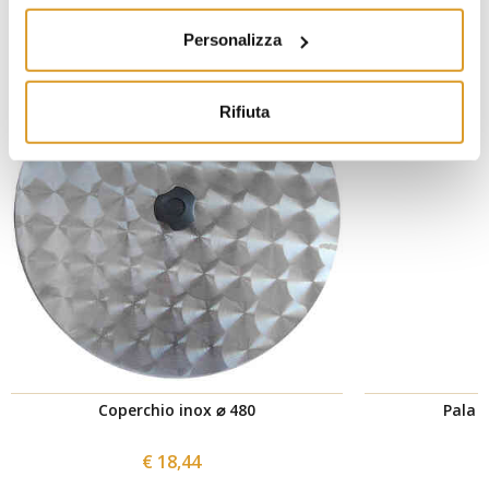
Personalizza
Rifiuta
Coperchio inox ⌀ 480
Pala i
€ 18,44