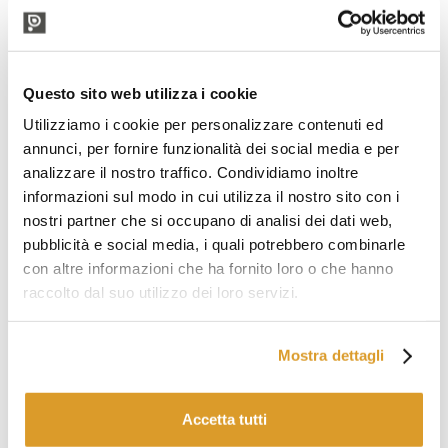
rapido riutilizzo. Due pulsanti di start e stop consentono di
attivare e disattivare il motore, un motoriduttore a bagno
d’olio affidabile e silenzioso che attraverso una trasmissione
a catena permette alla spirale di
lavorare alla giusta
velocità
senza surriscaldare la macchina. Una spia di rete in
Questo sito web utilizza i cookie
posizione ben visibile segnala quando l’impastatrice a spirale
Utilizziamo i cookie per personalizzare contenuti ed
da 5 kg in offerta è collegata alla rete elettrica.
annunci, per fornire funzionalità dei social media e per
Caratteristiche Impastatrice a spirale 5 Kg
analizzare il nostro traffico. Condividiamo inoltre
Capacità d'impasto: 5 kg
informazioni sul modo in cui utilizza il nostro sito con i
Capacità farina: 3 kg
Volume vasca: 7 L
nostri partner che si occupano di analisi dei dati web,
Dimensione vasca: 237 x 160 mm
pubblicità e social media, i quali potrebbero combinarle
Potenza motore: 0,37 kW
con altre informazioni che ha fornito loro o che hanno
Dimensioni: 540 x 260 x 527(h) mm
raccolto dal suo utilizzo dei loro servizi.
Peso: 33 kg
Produzione oraria: 15 kg
Alimentazione: 220V
Mostra dettagli
Pulsante stop d'emergenza
Accetta tutti
PRODOTTI CORRELATI