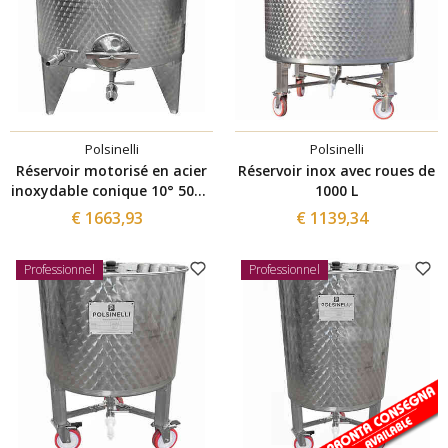
Polsinelli
Polsinelli
Réservoir motorisé en acier
Réservoir inox avec roues de
inoxydable conique 10° 500 L
1000 L
avec trappe de vidange Ø300
€ 1663,93
€ 1139,34
Professionnel
Professionnel