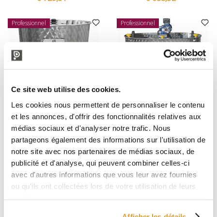
Professionnel
Professionnel
Ce site web utilise des cookies.
Les cookies nous permettent de personnaliser le contenu
et les annonces, d'offrir des fonctionnalités relatives aux
Polsinelli
Polsinelli
médias sociaux et d'analyser notre trafic. Nous
Réservoir inox avec roues de
Réservoir motorisé en acier
partageons également des informations sur l'utilisation de
200 L
inoxydable conique 10° 500 L
notre site avec nos partenaires de médias sociaux, de
€ 643,44
€ 1491,80
publicité et d'analyse, qui peuvent combiner celles-ci
avec d'autres informations que vous leur avez fournies
ou qu'ils ont collectées lors de votre utilisation de leurs
Professionnel
Professionnel
services.
Afficher les détails