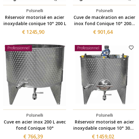
Polsinelli
Polsinelli
Réservoir motorisé en acier
Cuve de macération en acier
inoxydable conique 10° 200 L
inox fond Conique 10° 200 L
avec trappe de vidange Ø
€ 1245,90
€ 901,64
300
Professionnel
Professionnel
Polsinelli
Polsinelli
Cuve en acier inox 200 L avec
Réservoir motorisé en acier
fond Conique 10°
inoxydable conique 10° 300 L
avec trappe de vidange Ø300
€ 766,39
€ 1459,02