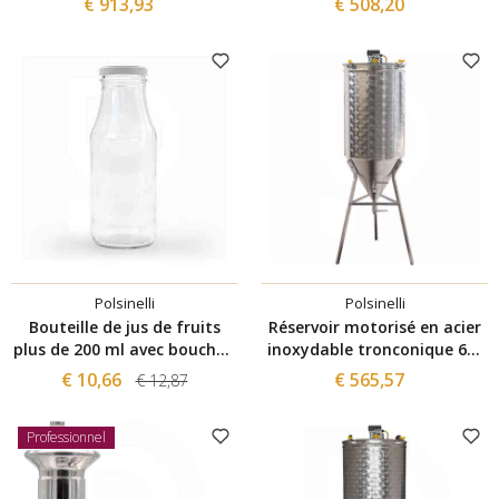
€ 913,93
€ 508,20
Polsinelli
Polsinelli
Bouteille de jus de fruits
Réservoir motorisé en acier
plus de 200 ml avec bouchon
inoxydable tronconique 60°
(35 pcs)
100 L
€ 10,66
€ 565,57
€ 12,87
Professionnel