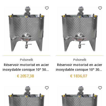
Polsinelli
Polsinelli
Réservoir motorisé en acier
Réservoir motorisé en acier
inoxydable conique 10° 500 L
inoxydable conique 10° 300 L
avec variateur et trappe de
avec variateur et trappe de
€ 2057,38
€ 1836,07
vidange Ø300
vidange Ø300