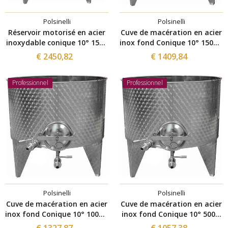
Polsinelli
Polsinelli
Réservoir motorisé en acier
Cuve de macération en acier
inoxydable conique 10° 1500
inox fond Conique 10° 1500 L
L
avec trappe de vidange Ø
€ 2450,82
€ 1409,84
300
Professionnel
Professionnel
Polsinelli
Polsinelli
Cuve de macération en acier
Cuve de macération en acier
inox fond Conique 10° 1000 L
inox fond Conique 10° 500 L
avec trappe de vidange Ø
avec trappe de vidange Ø
€ 1327,87
€ 1057,38