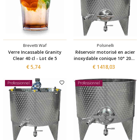
Brevetti Waf
Polsinelli
Verre Incassable Granity
Réservoir motorisé en acier
Clear 40 cl - Lot de 5
inoxydable conique 10° 200 L
avec trappe de vidange Ø300
€ 5,74
€ 1418,03
Professionnel
Professionnel