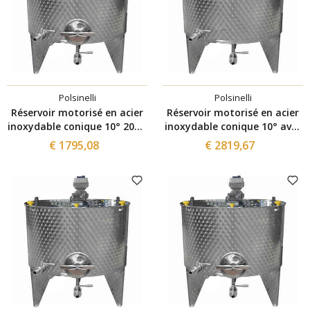
Polsinelli
Polsinelli
Réservoir motorisé en acier
Réservoir motorisé en acier
inoxydable conique 10° 200 L
inoxydable conique 10° avec
avec variateur et trappe de
variateur 1500 L
€ 1795,08
€ 2819,67
vidange Ø300