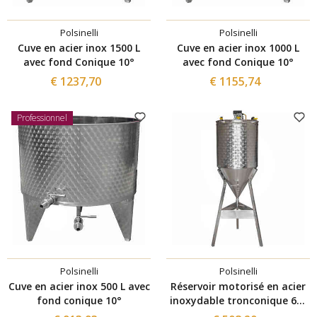
Polsinelli
Polsinelli
Cuve en acier inox 1500 L
Cuve en acier inox 1000 L
avec fond Conique 10°
avec fond Conique 10°
€ 1237,70
€ 1155,74
Professionnel
Polsinelli
Polsinelli
Cuve en acier inox 500 L avec
Réservoir motorisé en acier
fond conique 10°
inoxydable tronconique 60°
50 L