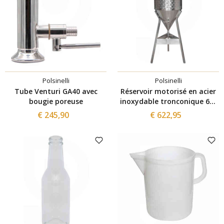
Polsinelli
Polsinelli
Tube Venturi GA40 avec
Réservoir motorisé en acier
bougie poreuse
inoxydable tronconique 60°
150 L
€ 245,90
€ 622,95