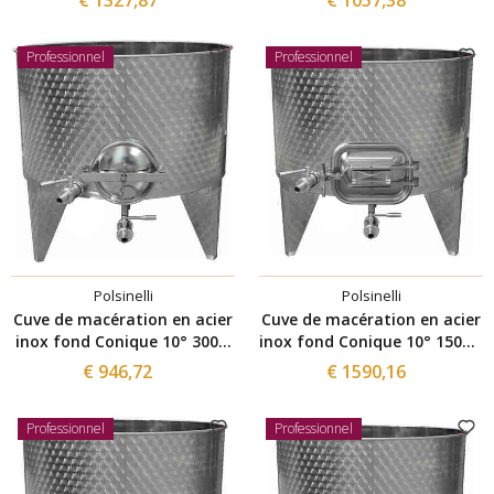
300
300
Professionnel
Professionnel
Polsinelli
Polsinelli
Cuve de macération en acier
Cuve de macération en acier
inox fond Conique 10° 300 L
inox fond Conique 10° 1500 L
avec trappe de vidange Ø
avec trappe de vidange
€ 946,72
€ 1590,16
300
420x320
Professionnel
Professionnel