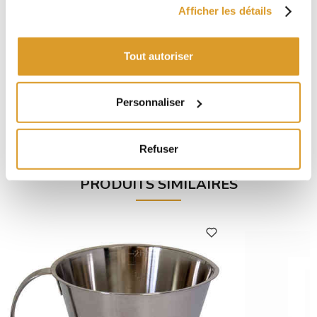
Afficher les détails
Tout autoriser
Réfractomètre muni de trois escaliers ATC
Transvase
Personnaliser
€ 20,41
Refuser
PRODUITS SIMILAIRES