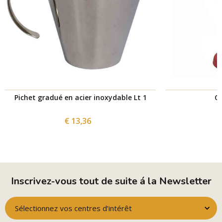
Pichet gradué en acier inoxydable Lt 1
Cy
€ 13,36
Inscrivez-vous tout de suite á la Newsletter
Sélectionnez vos centres d’intérêt