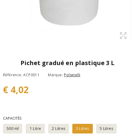
Pichet gradué en plastique 3 L
Référence: ACP0011
Marque:
Polsinelli
€ 4,02
CAPACITÉS
500 ml
1 Litre
2 Litres
3 Litres
5 Litres