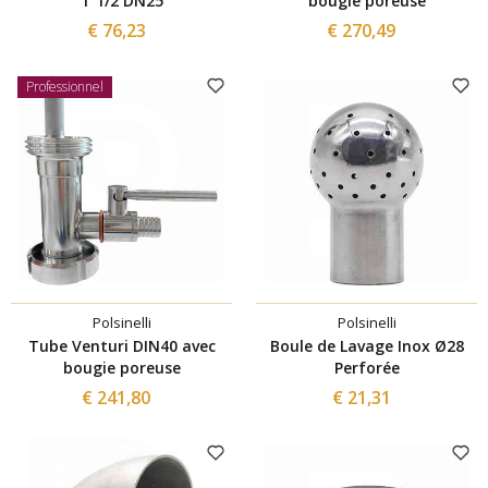
1"1/2 DN25
bougie poreuse
€ 76,23
€ 270,49
Professionnel
Polsinelli
Polsinelli
Tube Venturi DIN40 avec
Boule de Lavage Inox Ø28
bougie poreuse
Perforée
€ 241,80
€ 21,31