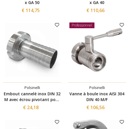
x GA 50
x GA 40
€ 114,75
€ 110,66
Professionnel
Polsinelli
Polsinelli
Embout cannelé inox DIN 32
Vanne à boule inox AISI 304
M avec écrou pivotant pour
DIN 40 M/F
tuyau ⌀ 40
€ 24,18
€ 106,56