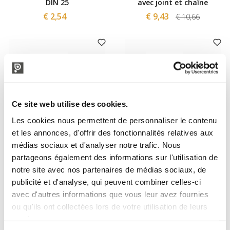
DIN 25
avec joint et chaîne
€ 2,54
€ 9,43
€ 10,66
Ce site web utilise des cookies.
Les cookies nous permettent de personnaliser le contenu
et les annonces, d'offrir des fonctionnalités relatives aux
médias sociaux et d'analyser notre trafic. Nous
Polsinelli
Polsinelli
partageons également des informations sur l'utilisation de
Bouchon Inox femelle DIN 50
Bouchon Inox femelle DIN 40
notre site avec nos partenaires de médias sociaux, de
avec joint et chaîne
avec joint et chaîne
publicité et d'analyse, qui peuvent combiner celles-ci
€ 11,48
€ 10,25
€ 13,11
€ 12,30
avec d'autres informations que vous leur avez fournies
ou qu'ils ont collectées lors de votre utilisation de leurs
services.