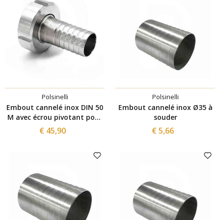
Polsinelli
Polsinelli
Embout cannelé inox DIN 50
Embout cannelé inox Ø35 à
M avec écrou pivotant pour
souder
tuyau ⌀50
€ 45,90
€ 5,66