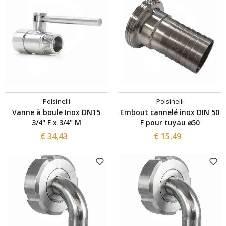
Polsinelli
Polsinelli
Vanne à boule Inox DN15
Embout cannelé inox DIN 50
3/4" F x 3/4" M
F pour tuyau ⌀50
€ 34,43
€ 15,49