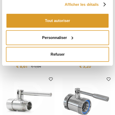
Afficher les détails
Tout autoriser
Personnaliser
Polsinelli
Polsinelli
Bouchon Inox femelle DIN 25
Papillon en cuivre chromé
Refuser
avec joint et chaîne
pour Collier de serrage
Garolla
€ 8,61
€ 3,20
€ 9,84