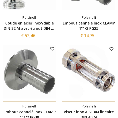
Polsinelli
Polsinelli
Coude en acier inoxydable
Embout cannelé inox CLAMP
DIN 32 M avec écrout DIN 32
1"1/2 PG25
F
€ 52,46
€ 14,75
Polsinelli
Polsinelli
Embout cannelé inox CLAMP
Viseur inox AISI 304 linéaire
1"1/2 PG30
DIN 40 M