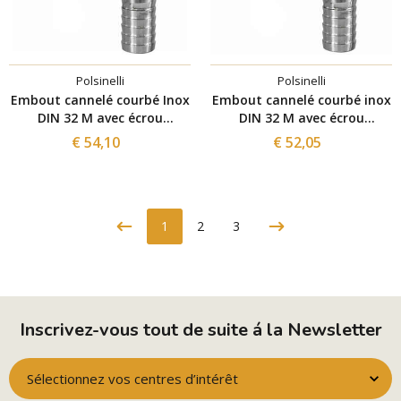
Polsinelli
Polsinelli
Embout cannelé courbé Inox
Embout cannelé courbé inox
DIN 32 M avec écrou
DIN 32 M avec écrou
pivotant pour tuyau ⌀30
pivotant pour tuyau ⌀ 20
€ 54,10
€ 52,05
1
2
3
Inscrivez-vous tout de suite á la Newsletter
Sélectionnez vos centres d’intérêt