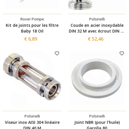
Rover Pompe
Polsinelli
Kit de joints pour les filtre
Coude en acier inoxydable
Baby 18 Oil
DIN 32 M avec écrout DIN 32
F
€ 6,89
€ 52,46
Polsinelli
Polsinelli
Viseur inox AISI 304 linéaire
Joint NBR (pour l'huile)
DIN 40 M
Garolla 80