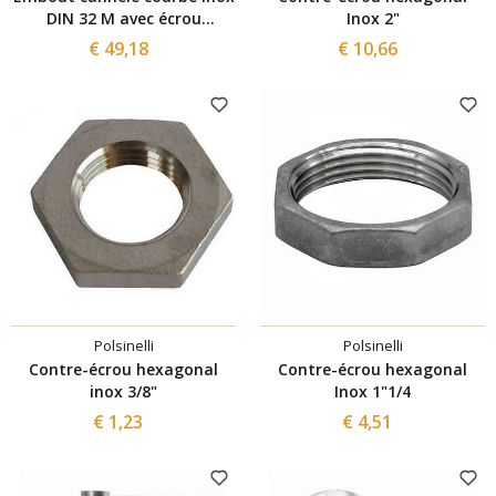
DIN 32 M avec écrou
Inox 2"
pivotant pour tuyau ⌀25
€ 49,18
€ 10,66
Polsinelli
Polsinelli
Contre-écrou hexagonal
Contre-écrou hexagonal
inox 3/8"
Inox 1"1/4
€ 1,23
€ 4,51