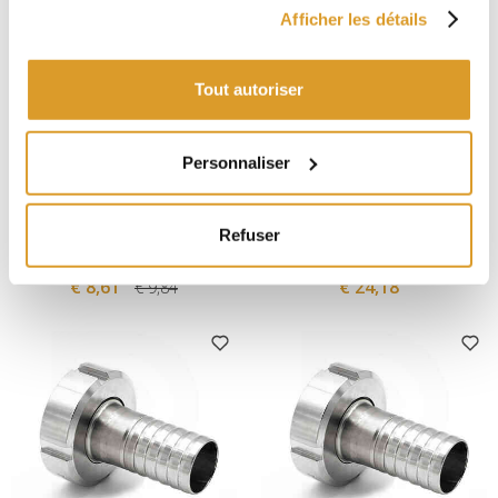
Afficher les détails
Tout autoriser
Personnaliser
Polsinelli
Polsinelli
Bouchon Inox femelle DIN 25
Embout cannelé inox DIN 32
Refuser
avec joint et chaîne
M avec écrou pivotant pour
tuyau ⌀ 40
€ 8,61
€ 24,18
€ 9,84