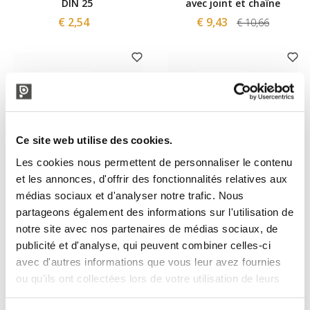
DIN 25
avec joint et chaîne
€ 2,54
€ 9,43
€ 10,66
Ce site web utilise des cookies.
Les cookies nous permettent de personnaliser le contenu
et les annonces, d'offrir des fonctionnalités relatives aux
médias sociaux et d'analyser notre trafic. Nous
Polsinelli
Polsinelli
partageons également des informations sur l'utilisation de
Bouchon Inox femelle DIN 50
Bouchon Inox femelle DIN 40
notre site avec nos partenaires de médias sociaux, de
avec joint et chaîne
avec joint et chaîne
publicité et d'analyse, qui peuvent combiner celles-ci
€ 11,48
€ 10,25
€ 13,11
€ 12,30
avec d'autres informations que vous leur avez fournies
ou qu'ils ont collectées lors de votre utilisation de leurs
services.