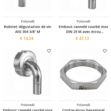
Polsinelli
Polsinelli
Robinet dégustation de vin
Embout cannelé courbé inox
AISI 304 3/8" M
DIN 25 M avec écrou
pivotant pour tuyau ⌀20
€ 14,34
€ 47,13
Polsinelli
Polsinelli
Embout cannelé courbé inox
Contre-écrou hexagonal