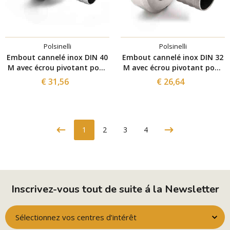
Polsinelli
Polsinelli
Embout cannelé inox DIN 40
Embout cannelé inox DIN 32
M avec écrou pivotant pour
M avec écrou pivotant pour
tuyau ⌀40
tuyau ⌀20
€ 31,56
€ 26,64
1
2
3
4
Inscrivez-vous tout de suite á la Newsletter
Sélectionnez vos centres d’intérêt