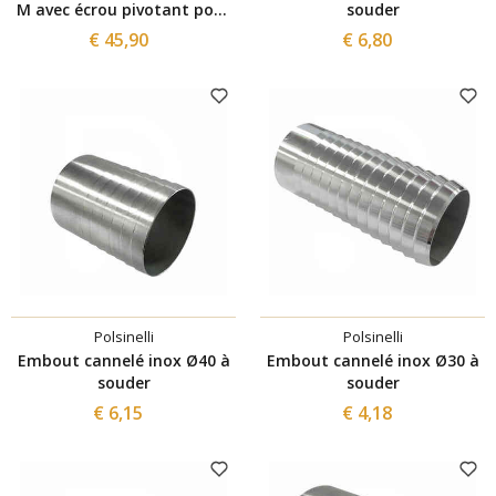
M avec écrou pivotant pour
souder
tuyau ⌀50
€ 45,90
€ 6,80
Polsinelli
Polsinelli
Embout cannelé inox Ø40 à
Embout cannelé inox Ø30 à
souder
souder
€ 6,15
€ 4,18