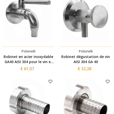
Polsinelli
Polsinelli
Robinet en acier inoxydable
Robinet dégustation de vin
GA40 AISI 304 pour le vin et
AISI 304 GA 40
l'huile
€ 61,07
€ 32,38