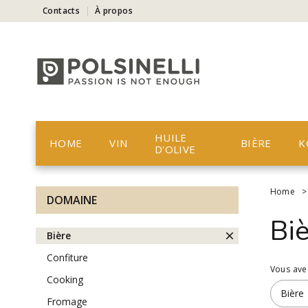
Contacts
À propos
HUILE
HOME
VIN
BIÈRE
K
D'OLIVE
Home
DOMAINE
Bi
bière
confiture
Vous ave
cooking
Bière
fromage