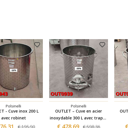
Polsinelli
Polsinelli
T - Cuve inox 200 L
OUTLET – Cuve en acier
OUT
avec robinet
inoxydable 300 L avec trappe
d'accès
176,31
€ 478,69
€
€ 195,90
€ 598,36