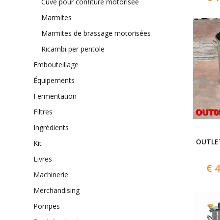
cuve pour confiture motorisée
marmites
marmites de brassage motorisées
ricambi per pentole
embouteillage
équipements
fermentation
filtres
ingrédients
OUTLET
kit
livres
€ 
machinerie
merchandising
pompes