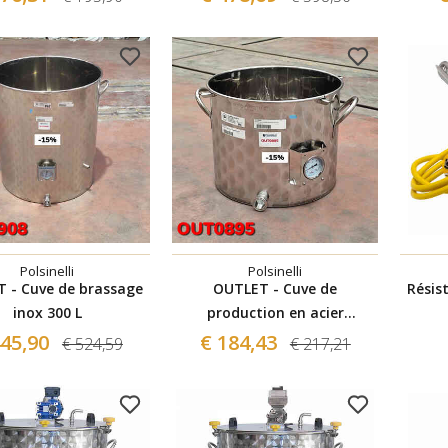
Polsinelli
Polsinelli
 - Cuve de brassage
OUTLET - Cuve de
Résis
inox 300 L
production en acier
inoxydable 50 L Tri-Clamp
445,90
€ 184,43
€ 524,59
€ 217,21