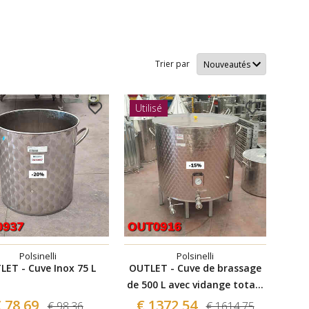
Trier par
Utilisé
Polsinelli
Polsinelli
LET - Cuve Inox 75 L
OUTLET - Cuve de brassage
de 500 L avec vidange totale
- UTILISÉ
 78,69
€ 1372,54
€ 98,36
€ 1614,75