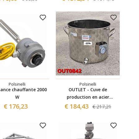
Polsinelli
Polsinelli
tance chauffante 2000
OUTLET - Cuve de
W
production en acier
inoxydable 50 L Tri-Clamp
€ 176,23
€ 184,43
€ 217,21