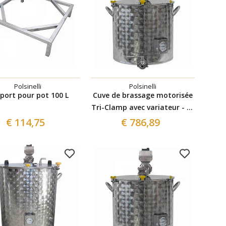
Polsinelli
Polsinelli
port pour pot 100 L
Cuve de brassage motorisée
Tri-Clamp avec variateur - 75
L
€ 114,75
€ 786,89