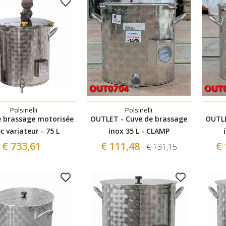
Polsinelli
Polsinelli
e brassage motorisée
OUTLET - Cuve de brassage
OUTLE
c variateur - 75 L
inox 35 L - CLAMP
€ 733,61
€ 111,48
€ 
€ 131,15