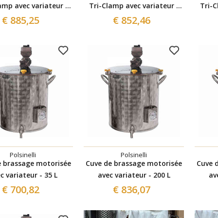
amp avec variateur -
Tri-Clamp avec variateur -
Tri-C
200 L
150 L
€ 885,25
€ 852,46
Polsinelli
Polsinelli
e brassage motorisée
Cuve de brassage motorisée
Cuve 
c variateur - 35 L
avec variateur - 200 L
av
€ 700,82
€ 836,07