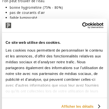
l'on peut trouver de l'eau.
bonne hygrométrie (75% - 80%)
pas de courants d'air
faible luminosité
Couvrez-vous avec un tissu et évitez les rayons UV.
On peut boucher avec:
Bouchon en silicone pour tonneaux №12
Ce site web utilise des cookies.
Bouchon en liège aggloméré Ø55
Les cookies nous permettent de personnaliser le contenu
Robinets compatibles:
et les annonces, d'offrir des fonctionnalités relatives aux
Bois de cheville acier normal robinet de dégustation de
médias sociaux et d'analyser notre trafic. Nous
vin
partageons également des informations sur l'utilisation de
Robinet Inox 1"
notre site avec nos partenaires de médias sociaux, de
Robinet pour vin Inox 1"
publicité et d'analyse, qui peuvent combiner celles-ci
Cône en acier pour barils 1" F
avec d'autres informations que vous leur avez fournies
Robinet inox 1" avec cône en acier pour barils
ou qu'ils ont collectées lors de votre utilisation de leurs
services.
PRODUIT ADAPTÉ AU CONTACT AVEC LES VINS ET
Afficher les détails
SPIRITUEUX