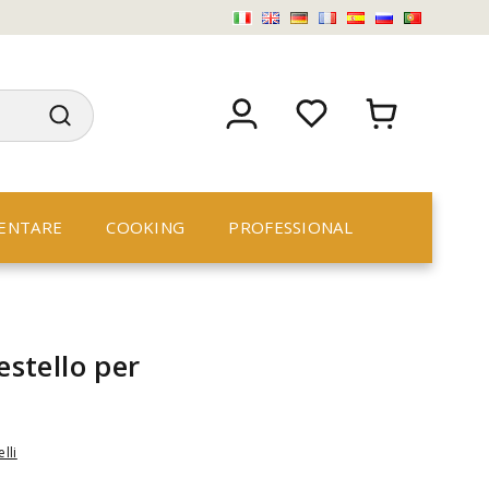
ENTARE
COOKING
PROFESSIONAL
estello per
lli