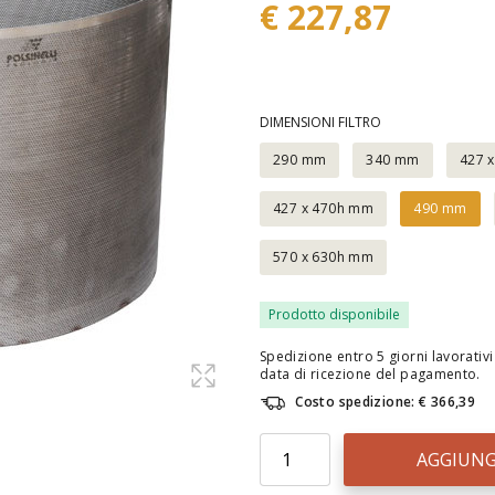
€ 227,87
DIMENSIONI FILTRO
290 mm
340 mm
427 
427 x 470h mm
490 mm
570 x 630h mm
Prodotto disponibile
Spedizione entro 5 giorni lavorativi 
data di ricezione del pagamento.
Costo spedizione: € 366,39
AGGIUNG