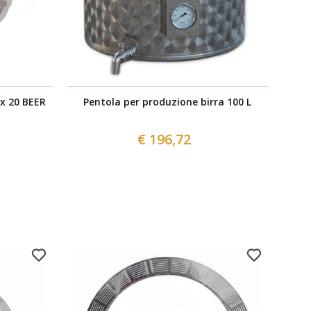
x 20 BEER
Pentola per produzione birra 100 L
Fe
€ 196,72