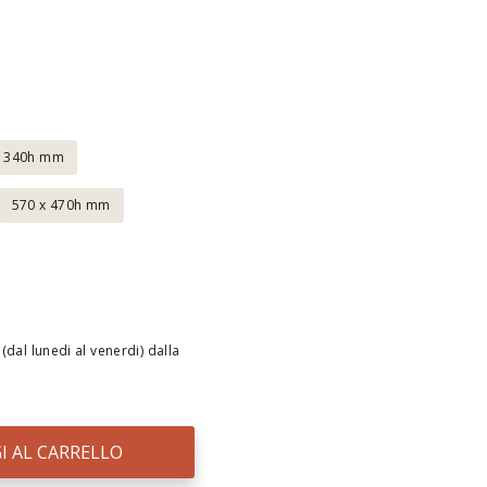
x 340h mm
570 x 470h mm
(dal lunedi al venerdi) dalla
I AL CARRELLO