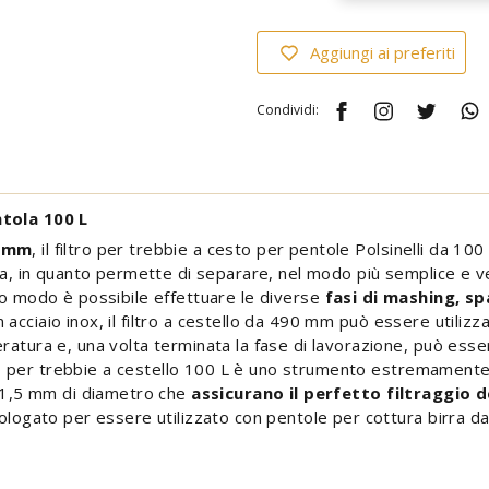
Aggiungi ai preferiti
Condividi:
ntola 100 L
0 mm
, il filtro per trebbie a cesto per pentole Polsinelli da 10
ra, in quanto permette di separare, nel modo più semplice e velo
to modo è possibile effettuare le diverse
fasi di mashing, sp
n acciaio inox, il filtro a cestello da 490 mm può essere utiliz
ratura e, una volta terminata la fase di lavorazione, può esse
ltro per trebbie a cestello 100 L è uno strumento estremamente 
di 1,5 mm di diametro che
assicurano il perfetto filtraggio 
mologato per essere utilizzato con pentole per cottura birra 